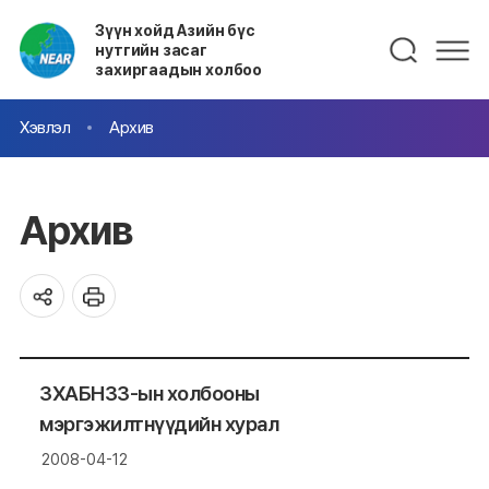
Зүүн хойд Азийн бүс
нутгийн засаг
захиргаадын холбоо
Хэвлэл
Архив
Архив
ЗХАБНЗЗ-ын холбооны
мэргэжилтнүүдийн хурал
2008-04-12