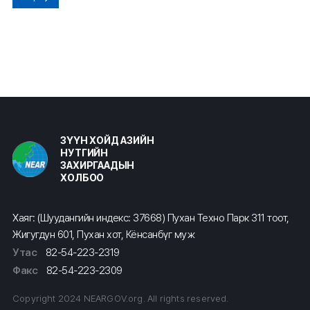
ЗҮҮН ХОЙД АЗИЙН
НУТГИЙН
ЗАХИРГААДЫН
ХОЛБОО
Хаяг: (Шуудангийн индекс: 37668) Пухан Техно Парк 311 тоот,
Жигугдун 601, Пухан хот, Кёнсанбүг муж
Утас
82-54-223-2319
Факс
82-54-223-2309
Copyright 2024 NEARGOV.org. All rights reserved.