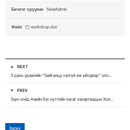
Бичлэг оруулах
NearAdmin
Файл
workshop.doc
NEXT
3 дахь удаагийн “байгальд халгүй аж үйлдвэр” олон улсын үзэсгэлэн, Зүүн хойд Азийн бүсийн байгаль орчныг хамгаалах аж үйлдвэрийн уулзалт
PREV
Зүүн хойд Азийн бүс нутгийн засаг захиргаадын Холбоо Ажлын Хорооны 6-р хурал
Хариу