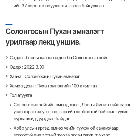
ийн 37 хөрөнгө оруулалтын гэрээ байгуулсан.
Солонгосын Пухан эмнэлэгт
урилгаар лекц уншив.
Сэдэв : Японы хааны ордон ба Солонгосын хойг
Өдөр : 2022.3.30.
Хаана : Солонгосын Пухан эмнэлэг
Хамрагдсан : Пухан эмнэлгийн 100 ажилтан
Гол агуулга
Солонгосын хойгийн өмнөд хэсэг, Японы Ямоатогийн засаг
үнэн хэрэгтээ улс төр, зэргийн холбоотой байсныг түүхэн
сурвалжид дурдсан байдаг.
Хоёр улсын иргэд өмнөх үеийн түүхэн ой санамжаар
зогсохгүй өнө эртний түүхээ эргэн харж, түүхээр