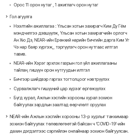
Орос 11 орон нутаг , 1 ажиглагч орон нутаг
Гол агуулга
Нээлтийн ажиллагаа : Үльсан хотын захирагч Ким Дү Гём
мэндчилгээ дэвшүүлж, Үльсан хотын захирагчийн орлогч
Ан Хю Дэ, NEAR-ийн Ерөнхий нарийн бичгийн дарга Ким Уг
Чэ нар баяр хүргэж,, тэргүүлэгч орон нутгаас илтгэл
тавив.
NEAR-ийн Хэрэг эрхлэх газрын гол үйл ажиллагааны
тайлан, гишүүн орон нутгуудын илтгэл
Бичгээр шийдвэр гаргах тогтолцоог нэвтрүүлэх
Сурвалжлагч гишүүний цар хүрээг өргөжүүлэх
Бүгд хурал, Ажлын хэсгийн хорооны хурал зохион
байгуулах зардлын заалтад өөрчлөлт оруулах
NEAR-ийн Ажлын хэсгийн хорооны 13-р хурлыг танхимаар
зохион байгуулах төлөвлөгөөтэй байсан ч ‘COVID-19’-ийн
дахин дэгдэлтээс сэргийлэн онлайнаар зохион байгуулсан.