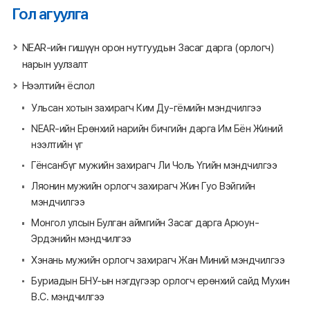
Гол агуулга
NEAR-ийн гишүүн орон нутгуудын Засаг дарга (орлогч)
нарын уулзалт
Нээлтийн ёслол
Ульсан хотын захирагч Ким Ду-гёмийн мэндчилгээ
NEAR-ийн Ерөнхий нарийн бичгийн дарга Им Бён Жиний
нээлтийн үг
Гёнсанбүг мужийн захирагч Ли Чоль Үгийн мэндчилгээ
Ляонин мужийн орлогч захирагч Жин Гуо Вэйгийн
мэндчилгээ
Монгол улсын Булган аймгийн Засаг дарга Арюун-
Эрдэнийн мэндчилгээ
Хэнань мужийн орлогч захирагч Жан Миний мэндчилгээ
Буриадын БНУ-ын нэгдүгээр орлогч ерөнхий сайд Мухин
В.С. мэндчилгээ