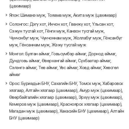
(цахимаар)
Япон: Шиманэ муж, Тояама муж, Акита муж (цахимаар)
Солонгос: Дэгү хот, Инчон хот, Гванжү хот, Үльсан хот,
Сэжун тусгай хот, Гёнги муж, Канвон тусгай муж,
Чүнчонбүг муж, Чүнчоннам муж, Жоллабүг муж, Гёнсанбүг
муж, Гёнсаннам муж, Жэжү тусгай муж
Монгол: Булган аймаг, Говьсүмбэр аймаг, Дорнод аймаг,
Дундговь аймаг, Өвөрхангай аймаг, Сүхбаатар аймаг,
Сэлэнгэ аймаг, Төв аймаг, Увс аймаг, Ховд аймаг, Хөвсгөл
аймаг
Орос: Буриадын БНУ, Сахагийн БНУ, Томск муж, Хабаровск
хязгаар, Алтайн хязгаар (цахимаар), Амур муж (цахимаар),
Өвөрбайгалийн хязгаар (цахимаар), Эрхүү муж (цахимаар),
Кемеров муж (цахимаар), Красноярск хязгаар (цахимаар),
Магадан муж (цахимаар), Хакасийн БНУ (цахимаар), Алтайн
БНУ (цахимаар)