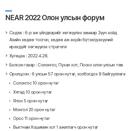
NEAR 2022 Олон улсын форум
Сэдэв : 6-р аж үйлдвэрийг хөгжүүлэх замаар Зүүн хойд
Азийн хөдөө тосгон, хөдөө аж ахуйн бүтээгдэхүүний
ирээдүйг хөгжүүлэх стратеги
Хугацаа : 2022.4.28.
Болсон газар : Солонгос, Пухан хот, Поско олон улсын төв
Оролцсон : 6 улсын 57 орон нутаг, холбогдох 8 байгууллага
Солонгос 10 орон нутаг
Хятад 10 орон нутаг
Япон 5 орон нутаг
Монгол 20 орон нутаг
Орос 11 орон нутаг
Вьетнам Хошимин хот 1 ажиглагч орон нутаг