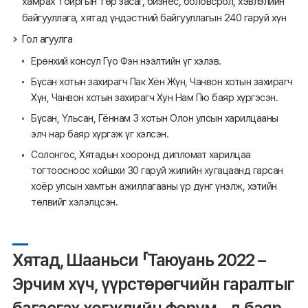
хамрах тойргын төр засаг, бизнес, боловсрол, хэвлэлийн
байгууллага, хятад үндэстний байгууллагын 240 гаруй хүн
Гол агуулга
Ерөнхий консул Гүо Фэн нээлтийн үг хэлэв.
Бүсан хотын захирагч Пак Хён Жүн, Чанвон хотын захирагч
Хүн, Чанвон хотын захирагч Хун Нам Пю баяр хүргэсэн.
Бүсан, Үльсан, Гённам 3 хотын Олон улсын харилцааны
элч нар баяр хүргэж үг хэлсэн.
Солонгос, Хятадын хооронд дипломат харилцаа
тогтоосноос хойшхи 30 гаруй жилийн хугацаанд гарсан
хоёр улсын хамтын ажиллагааны үр дүнг үнэлж, хэтийн
төлвийг хэлэлцсэн.
Хятад, Шааньси 「Таюуань 2022 –
Эрчим хүч, үүрстөрөгчийн гаралтыг