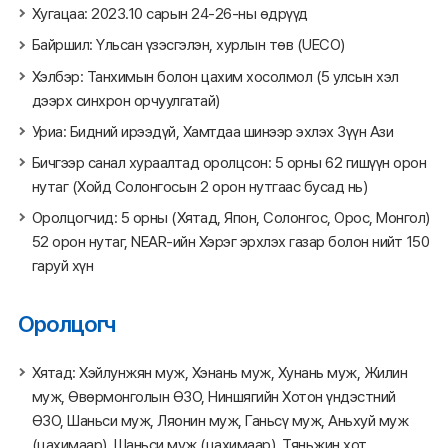
Хугацаа: 2023.10 сарын 24-26-ны өдрүүд
Байршил: Үльсан үзэсгэлэн, хурлын төв (UECO)
Хэлбэр: Танхимын болон цахим хосолмол (5 улсын хэл
дээрх синхрон орчуулгатай)
Уриа: Бидний ирээдүй, Хамтдаа шинээр эхлэх Зүүн Ази
Бичгээр санал хураалтад оролцсон: 5 орны 62 гишүүн орон
нутаг (Хойд Солонгосын 2 орон нутгаас бусад нь)
Оролцогчид: 5 орны (Хятад, Япон, Солонгос, Орос, Монгол)
52 орон нутаг, NEAR-ийн Хэрэг эрхлэх газар болон нийт 150
гаруй хүн
Оролцогч
Хятад: Хэйлунжян муж, Хэнань муж, Хунань муж, Жилин
муж, Өвөрмонголын ӨЗО, Ниншягийн Хотон үндэстний
ӨЗО, Шаньси муж, Ляонин муж, Ганьсү муж, Аньхуй муж
(цахимаар), Шаньси муж (цахимаар), Тяньжин хот