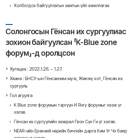
Холбогдох байгууллагын хамтын үйл ажиллагаа
Солонгосын Гёнсан их сургуулиас
зохион байгуулсан 「K-Blue zone
форум」-д оролцсон
Хугацаа : 2022.1.26. ~ 1.27.
Хаана : БНСУ-ын Гёнсаннам муж, Жинжү хот, Гёнсан их
сургууль
Гол агуулга
K Blue zone форумын тэргүүн И Янгү форумыг нээж үг
хэлэв.
Гёнсан их сургуулийн захирал Гвон Сүн Ги үг хэлэв.
NEAR-ийн Ерөнхий нарийн бичгийн дарга Ким Уг Чэ баяр
хүргэж үг хэлэв.