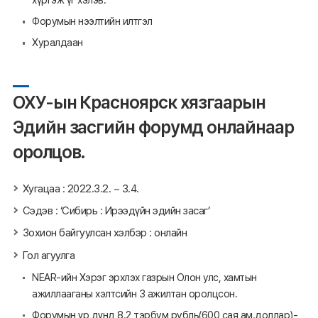
Форумын нээлтийн илтгэл
Хуралдаан
ОХУ-ын Красноярск хязгаарын
Эдийн засгийн форумд онлайнаар
оролцов.
Хугацаа : 2022.3.2. ~ 3.4.
Сэдэв : ‘Сибирь : Ирээдүйн эдийн засаг’
Зохион байгуулсан хэлбэр : онлайн
Гол агуулга
NEAR-ийн Хэрэг эрхлэх газрын Олон улс, хамтын
ажиллааганы хэлтсийн 3 ажилтан оролцсон.
Форумын үр дүнд 8.2 тэрбум рубль(600 сая ам.доллар)-