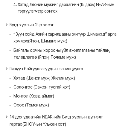
Хятад,Ляонин мужийг дараагийн (15 дахь) NEAR-ийн
тэргүүлэгчээр сонгох
Бүгд хурлын 2-р хэсэг
“Зүүн хойд Азийн харилцааны жигүүр Шиманэд” арга
хэмжээ(Япон, Шиманэ муж)
Байгаль орчны хорооны үйл ажиллагааны тайлан,
төлөвлөгөө (Япон, Тояама муж)
Гишүүн байгууллагуудын танилцуулга
Хятад (Шанси муж, Жилин муж)
Солонгос (Сэжон тусгай хот)
Монгол (Ховд аймаг)
Орос (Томск муж)
14 дэх удаагийн NEAR-ийн Бүгд хурлын дүгнэлт
гаргах(БНСУ-ын Үльсан хот)