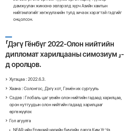
дамжуулан жинхэнэ эвлэрэлд хүрч Азийн хамтын
нийгэмлэгийг хөгжүүлэхийн тулд хичээх хэрэгтэй гэдгийг
онцолсон.
「Дэгү Гёнбүг 2022-Олон нийтийн
дипломат харилцааны симозиум 」-
д оролцов.
Хугацаа : 2022.6.3.
Хаана : Солонгос, Дэгү хот, Гэмён их сургууль
Сэдэв : Глобаль цаг үеийн олон нийтийн гадаад харилцаа,
орон нутгуудын олон нийтийн гадаад харилцааг
өргөжүүлэх
Гол агуулга
NEAR-ийн Ерөнхий нарийн бичгийн дарга Ким Уг Чэ