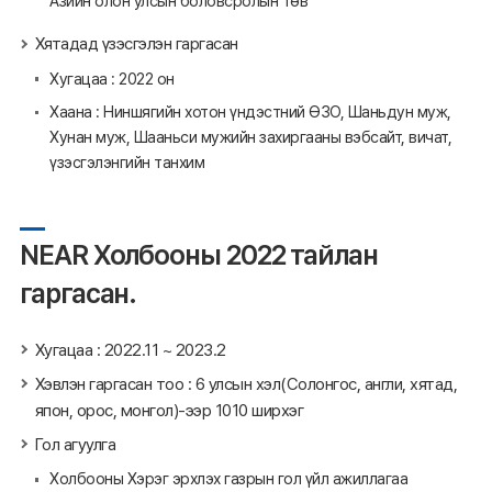
Азийн олон улсын боловсролын төв
Хятадад үзэсгэлэн гаргасан
Хугацаа : 2022 он
Хаана : Ниншягийн хотон үндэстний ӨЗО, Шаньдун муж,
Хунан муж, Шааньси мужийн захиргааны вэбсайт, вичат,
үзэсгэлэнгийн танхим
NEAR Холбооны 2022 тайлан
гаргасан.
Хугацаа : 2022.11 ~ 2023.2
Хэвлэн гаргасан тоо : 6 улсын хэл(Солонгос, англи, хятад,
япон, орос, монгол)-ээр 1010 ширхэг
Гол агуулга
Холбооны Хэрэг эрхлэх газрын гол үйл ажиллагаа