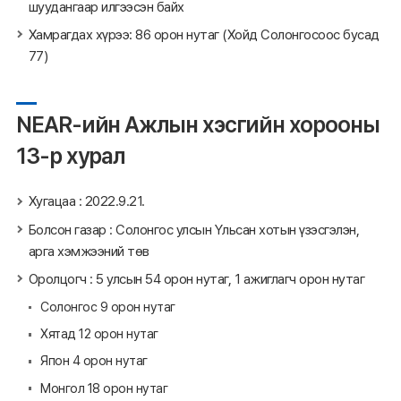
шуудангаар илгээсэн байх
Хамрагдах хүрээ: 86 орон нутаг (Хойд Солонгосоос бусад
77)
NEAR-ийн Ажлын хэсгийн хорооны
13-р хурал
Хугацаа : 2022.9.21.
Болсон газар : Солонгос улсын Үльсан хотын үзэсгэлэн,
арга хэмжээний төв
Оролцогч : 5 улсын 54 орон нутаг, 1 ажиглагч орон нутаг
Солонгос 9 орон нутаг
Хятад 12 орон нутаг
Япон 4 орон нутаг
Монгол 18 орон нутаг