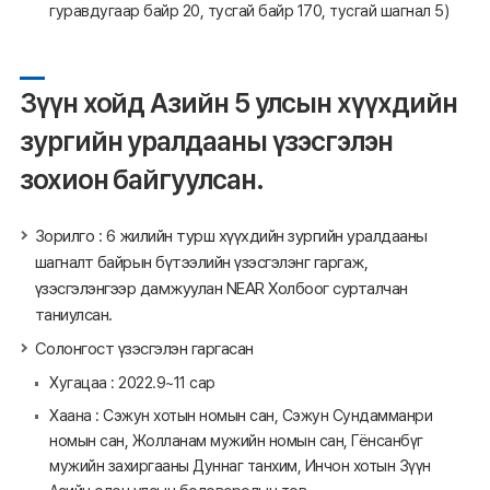
гуравдугаар байр 20, тусгай байр 170, тусгай шагнал 5)
Зүүн хойд Азийн 5 улсын хүүхдийн
зургийн уралдааны үзэсгэлэн
зохион байгуулсан.
Зорилго : 6 жилийн турш хүүхдийн зургийн уралдааны
шагналт байрын бүтээлийн үзэсгэлэнг гаргаж,
үзэсгэлэнгээр дамжуулан NEAR Холбоог сурталчан
таниулсан.
Солонгост үзэсгэлэн гаргасан
Хугацаа : 2022.9~11 сар
Хаана : Сэжун хотын номын сан, Сэжун Сундамманри
номын сан, Жолланам мужийн номын сан, Гёнсанбүг
мужийн захиргааны Дуннаг танхим, Инчон хотын Зүүн