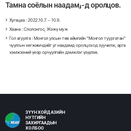
Тамна соёлын наадам」-д оролцов.
Хугацаа : 2022.10.7. ~ 10.9.
Хаана : Слолонгос, Жэжү муж
Гол агуулга : Монгол улсын төв аймгийн “Монгол туургатан”
чуулгын хөгжимчдийг уг наадамд оролцоход зуучилж, арга
хэмжээний үеэр орчуулгийн дэмжлэг үзүүлэв.
ЗҮҮН ХОЙД АЗИЙН
НУТГИЙН
ЗАХИРГААДЫН
ХОЛБОО