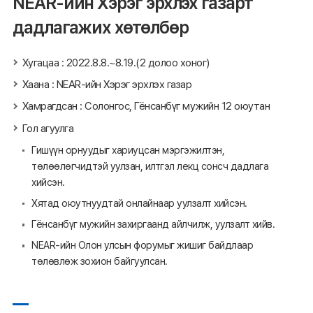
NEAR-ийн Хэрэг эрхлэх газарт
дадлагажих хөтөлбөр
Хугацаа : 2022.8.8.~8.19.(2 долоо хоног)
Хаана : NEAR-ийн Хэрэг эрхлэх газар
Хамрагдсан : Солонгос, Гёнсанбүг мужийн 12 оюутан
Гол агуулга
Гишүүн орнуудыг хариуцсан мэргэжилтэн,
төлөөлөгчидтэй уулзан, илтгэл лекц сонсч дадлага
хийсэн.
Хятад оюутнуудтай онлайнаар уулзалт хийсэн.
Гёнсанбүг мужийн захиргаанд айлчилж, уулзалт хийв.
NEAR-ийн Олон улсын форумыг жишиг байдлаар
төлөвлөж зохион байгуулсан.