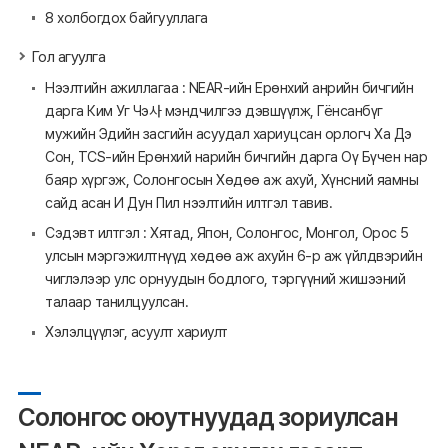
8 холбогдох байгууллага
Гол агуулга
Нээлтийн ажиллагаа : NEAR-ийн Ерөнхий анрийн бичгийн
дарга Ким Уг Чэ사 мэндчилгээ дэвшүүлж, Гёнсанбүг
мужийн Эдийн засгийн асуудал хариуцсан орлогч Ха Дэ
Сон, TCS-ийн Ерөнхий нарийн бичгийн дарга Оү Бүчен нар
баяр хүргэж, Солонгосын Хөдөө аж ахуй, Хүнсний яамны
сайд асан И Дун Пил нээлтийн илтгэл тавив.
Сэдэвт илтгэл : Хятад, Япон, Солонгос, Монгол, Орос 5
улсын мэргэжилтнүүд хөдөө аж ахуйн 6-р аж үйлдвэрийн
чиглэлээр улс орнуудын бодлого, тэргүүний жишээний
талаар танилцуулсан.
Хэлэлцүүлэг, асуулт хариулт
Солонгос оюутнуудад зориулсан