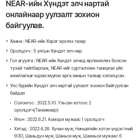
NEAR-ийн Хүндэт элч нартай
онлайнаар уулзалт зохион
байгуулав.
Хаана : NEAR-ийн Хэрэг эрхлэх газар
Оролцогч : 5 улсын Хүндэт элч нар
Гол агуулга : NEAR-ийн Хүндэт элчид өргөмжлөх болсон
тухай тайлбарлаж, NEAR-ийг сурталчлан таниулах үйл
ажиллагааг идэвхжүүлэх арга замын талаар хэлэлцсэн.
Улс бүрийн Хүндэт элч нартай уулзалт зохион байгуулсан
байдал
Солонгос : 2022.5.10. Үльсан хотоос 2
оролцогч(Танхимаар)
Япон : 2022.6.21. Аомори мужаас 1 оролцогч
Хятад : 2022.6.28. Хунан муж, Ниншягийн хотон үндэстний
ӨЗО, Шаньдун муж, Шаньси муж, Шааньси мужаас 6