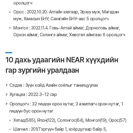
оролцогч
Орос : 2022.10.20. Алтайн хязгаар, Эрхүү муж, Магадан
муж, Хакасын БНУ, Сахагийн БНУ-аас 5 оролцогч
Монгол : 2022.11.4. Говь-Алтай аймаг, Дорноговь аймаг,
Орхон аймаг, Сэлэнгэ аймаг, Хөвсгөл аймгаас 6 оролцогч
10 дахь удаагийн NEAR хүүхдийн
гар зургийн уралдаан
Сэдэв : Зүүн хойд Азийн соёлыг танилцуулах
Хугацаа : 2022.3~12 сар
Оролцогч : 32 гишүүн орон нутаг, 3 ажиглагч орон нутаг, 1
гишүүн бус орон нутаг
Хятад(565), Япон(122), Солонгос(64), Монгол(19), Орос(57)
Шагнал : 201(Тэргүүн байр 1, хоёрдугаар байр 5,