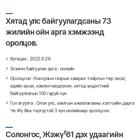
Хятад улс байгуулагдсаны 73
жилийн ойн арга хэмжээнд
оролцов.
Хугацаа : 2022.9.29.
Зохион байгуулах арга : онлайн
Оролцсон : Консулын газрын хамрах тойргын төр засаг,
эдийн засаг, хэвлэл мэдээлэл, хятад үндэстний
байгууллагын 100 гаруй хүн
Гол агуулга : Олон улс, хамтын ажиллагааны хэлтсийн дарга
Чэ Жү Хва тэргүүтэй 3 хүн онлайнаар оролцсон.
Солонгос, Жэжү「61 дэх удаагийн