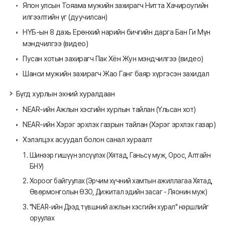
Япон улсын Тояама мужийн захирагч Нитта Хачироугийн
илгээлтийн үг (дуучилсан)
НҮБ-ын 8 дахь Ерөнхий нарийн бичгийн дарга Бан Ги Мүн
мэндчилгээ (видео)
Пусан хотын захирагч Пак Хён Жун мэндчилгээ (видео)
Шанси мужийн захирагч Жао Ганг баяр хүргэсэн захидал
Бүгд хурлын эхний хуралдаан
NEAR-ийн Ажлын хэсгийн хурлын тайлан (Үльсан хот)
NEAR-ийн Хэрэг эрхлэх газрын тайлан (Хэрэг эрхлэх газар)
Хэлэлцэх асуудал болон санал хураалт
Шинээр гишүүн элсүүлэх (Хятад, Ганьсү муж, Орос, Алтайн
БНУ)
Хороог байгуулах (Эрчим хүчний хамтын ажиллагаа Хятад,
Өвөрмонголын ӨЗО, Дижитал эдийн засаг - Ляонин муж)
"NEAR-ийн Дээд түвшний ажлын хэсгийн хурал" нэршлийг
оруулах