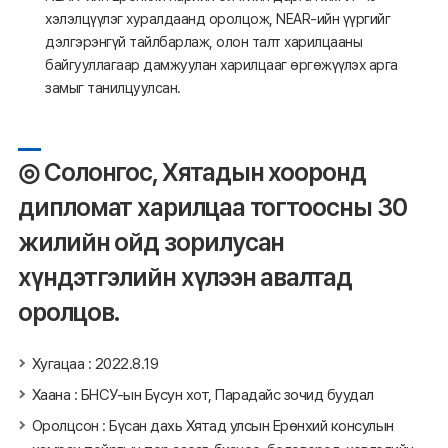
хэлэлцүүлэг хуралдаанд оролцож, NEAR-ийн үүргийг
дэлгэрэнгүй тайлбарлаж, олон талт харилцааны
байгууллагаар дамжуулан харилцааг өргөжүүлэх арга
замыг танилцуулсан.
◎ Солонгос, Хятадын хооронд
дипломат харилцаа тогтоосны 30
жилийн ойд зорилусан
хүндэтгэлийн хүлээн авалтад
оролцов.
Хугацаа : 2022.8.19
Хаана : БНСУ-ын Бүсун хот, Парадайс зочид буудал
Оролцсон : Бүсан дахь Хятад улсын Ерөнхий консулын