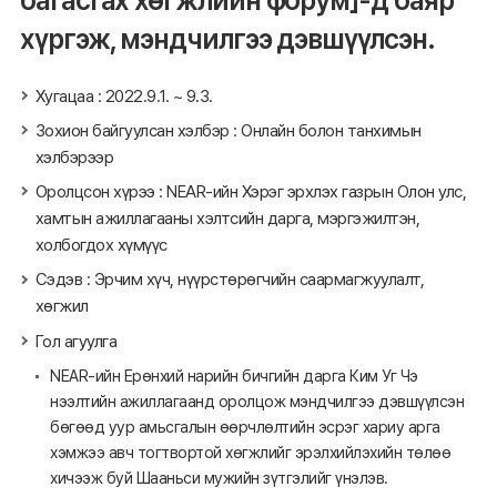
багасгах хөгжлийн форум」-д баяр
хүргэж, мэндчилгээ дэвшүүлсэн.
Хугацаа : 2022.9.1. ~ 9.3.
Зохион байгуулсан хэлбэр : Онлайн болон танхимын
хэлбэрээр
Оролцсон хүрээ : NEAR-ийн Хэрэг эрхлэх газрын Олон улс,
хамтын ажиллагааны хэлтсийн дарга, мэргэжилтэн,
холбогдох хүмүүс
Сэдэв : Эрчим хүч, нүүрстөрөгчийн саармагжуулалт,
хөгжил
Гол агуулга
NEAR-ийн Ерөнхий нарийн бичгийн дарга Ким Уг Чэ
нээлтийн ажиллагаанд оролцож мэндчилгээ дэвшүүлсэн
бөгөөд уур амьсгалын өөрчлөлтийн эсрэг хариу арга
хэмжээ авч тогтвортой хөгжлийг эрэлхийлэхийн төлөө
хичээж буй Шааньси мужийн зүтгэлийг үнэлэв.