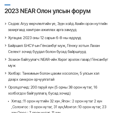
2023 NEAR Олон улсын форум
Сэдэв: Агуу өөрчлөлтийн үе, Зүүн хойд Азийн орон нутгийн
захиргаад хамтран ажиллах арга замууд
Хугацаа: 2023 оны 12 сарын 6-8-ны өдрүүд
Байршил: БНСУ-ын Гёнсанбүг муж, Гёнжу хотын Лахан
Селект зочид буудал болон бусад байршлууд
Зохион байгуулагч: NEAR-ийн Хэрэг эрхлэх газар/ Гёнсанбүг
муж
Хэлбэр: Танхимын болон цахим хосолсон, 5 улсын хэл
дээрх синхрон орчуулгатай
Оролцогчид: 200 гаруй хүн (5 орны 38 орон нутаг, 16
холбогдох байгууллага, бусад зочид)
Хятад :11 орон нутгийн 32 хүн ,Япон : 2 орон нутаг 2 хүн
,Солонгос : 8 орон нутаг, 31 хүн,Монгол :10 орон нутаг, 23
хүн,Орос : 7 орон нутаг, 11 хүн