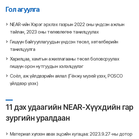
Гол агуулга
NEAR-ийн Хэрэг эрхлэх газрын 2022 оны үндсэн ажлын
тайлан, 2023 оны төлөвлөгөө танилцуулах
Гишүүн байгууллагуудын үндсэн төсөл, хөтөлбөрийн
танилцуулга
Харилцаа, хамтын ажиллагааны төсөл боловсруулах
гишүүн орон нутгуудын хэлэлцүүлэг
Соёл, аж үйлдвэрийн аялал (Гёнжу музей үзэх, POSCO
үйлдвэр үзэх)
11 дэх удаагийн NEAR-Хүүхдийн гар
зургийн уралдаан
Материал хүлээн авах эцсийн хугацаа: 2023.9.27-ны дотор