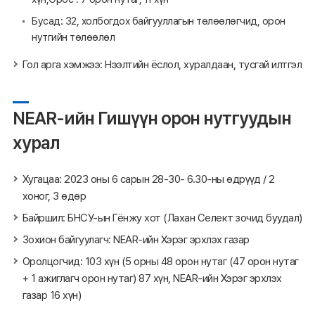
Бусад: 32, холбогдох байгууллагын төлөөлөгчид, орон
нутгийн төлөөлөл
Гол арга хэмжээ: Нээлтийн ёслол, хуралдаан, тусгай илтгэл
NEAR-ийн Гишүүн орон нутгуудын
хурал
Хугацаа: 2023 оны 6 сарын 28-30- 6.30-ны өдрүүд / 2
хоног, 3 өдөр
Байршил: БНСУ-ын Гёнжу хот (Лахан Селект зочид буудал)
Зохион байгуулагч: NEAR-ийн Хэрэг эрхлэх газар
Оролцогчид: 103 хүн (5 орны 48 орон нутаг (47 орон нутаг
+ 1 ажиглагч орон нутаг) 87 хүн, NEAR-ийн Хэрэг эрхлэх
газар 16 хүн)