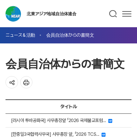
北東アジア地域自治体連合
ニュース＆活動
会員自治体からの書簡文
会員自治体からの書簡文
タイトル
[러시아 투바공화국] 사무총장앞 「2026 국제불교포럼...
[한중일3국협력사무국] 사무총장 앞, 「2026 TCS...