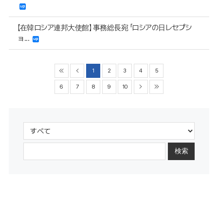
【在韓ロシア連邦大使館】 事務総長宛 「ロシアの日レセプシ
ョ...
1
2
3
4
5
6
7
8
9
10
検索