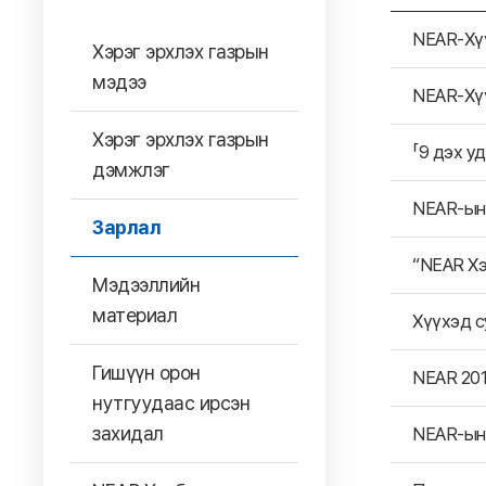
NEAR-Хүү
Хэрэг эрхлэх газрын
мэдээ
NEAR-Хүү
Хэрэг эрхлэх газрын
「9 дэх у
дэмжлэг
NEAR-ын 
Зарлал
“NEAR Хэ
Мэдээллийн
материал
Хүүхэд с
Гишүүн орон
NEAR 201
нутгуудаас ирсэн
захидал
NEAR-ын 