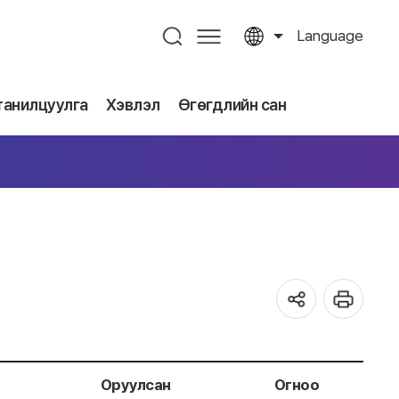
Language
танилцуулга
Хэвлэл
Өгөгдлийн сан
Оруулсан
Огноо