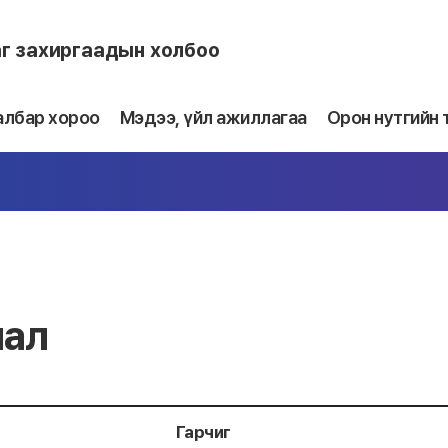
аг захиргаадын холбоо
албар хороо
Мэдээ, үйл ажиллагаа
Орон нутгийн 
лал
Гарчиг