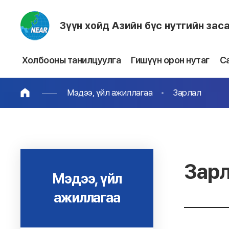
Зүүн хойд Азийн бүс нутгийн зас
Холбооны танилцуулга
Гишүүн орон нутаг
С
Мэдээ, үйл ажиллагаа
Зарлал
Зар
Мэдээ, үйл
ажиллагаа