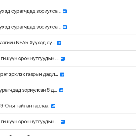
хэд сурагчдад зориулса...
хэд сурагчдад зориулса...
даагийн NEAR Хүүхэд су...
гишүүн орон нутгуудын ...
рэг эрхлэх газрын дадл...
урагчдад зориулсан 8 д...
9-Оны тайлан гарлаа.
гишүүн орон нутгуудын ...