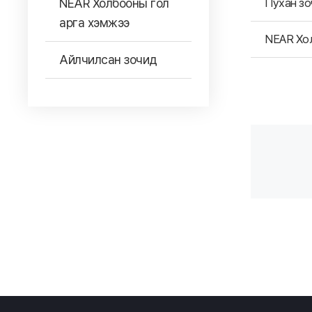
NEAR Холбооны гол
Пухан зо
арга хэмжээ
NEAR Хол
Айлчилсан зочид