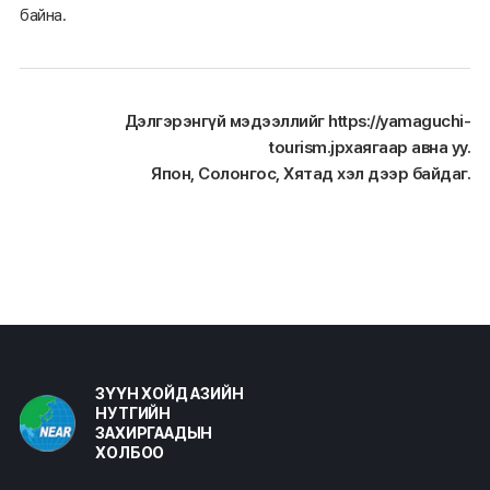
байна.
Дэлгэрэнгүй мэдээллийг
https://yamaguchi-
tourism.jp
хаягаар авна уу.
Япон, Солонгос, Хятад хэл дээр байдаг.
ЗҮҮН ХОЙД АЗИЙН
НУТГИЙН
ЗАХИРГААДЫН
ХОЛБОО