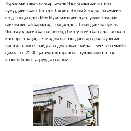
Лурикожи таван давхар сүм нь Японы хамгийн эртний
сүмүүдийн аравт багтдаг бөгөөд Японы 3 алдартай сүмийн
нэгд тооцогддог. Мөн Муромачигийн дунд үеийн хамгийн
гайхамшигтай барилгад тооцогддог. Таван давхар сүм нь
Японы үндэсний баялаг бөгөөд Ямагүчигийн бэлгэдэл болсон
интоорын цэцэг, агч модны навчны дэвсгэр дээр Оучигийн
соёлыг гоёмсог байдлаар дүрсэлсэн байдаг. Түүнчлэн сүмийн
цамхаг нь 22:00 цаг хүртэл гэрэлтдэг тул шөнийн цагаар
зочилж болох газруудын нэг юм.