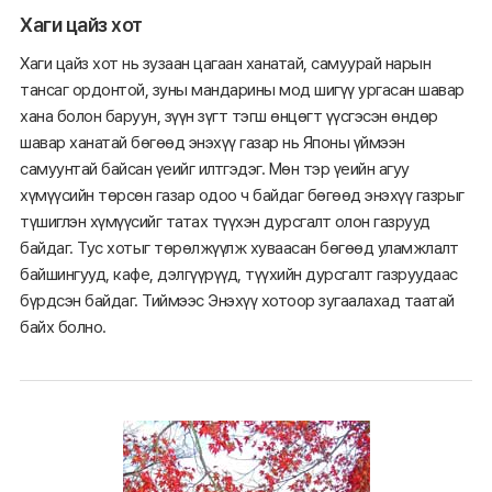
Хаги цайз хот
Хаги цайз хот нь зузаан цагаан ханатай, самуурай нарын
тансаг ордонтой, зуны мандарины мод шигүү ургасан шавар
хана болон баруун, зүүн зүгт тэгш өнцөгт үүсгэсэн өндөр
шавар ханатай бөгөөд энэхүү газар нь Японы үймээн
самуунтай байсан үеийг илтгэдэг. Мөн тэр үеийн агуу
хүмүүсийн төрсөн газар одоо ч байдаг бөгөөд энэхүү газрыг
түшиглэн хүмүүсийг татах түүхэн дурсгалт олон газрууд
байдаг. Тус хотыг төрөлжүүлж хуваасан бөгөөд уламжлалт
байшингууд, кафе, дэлгүүрүүд, түүхийн дурсгалт газруудаас
бүрдсэн байдаг. Тиймээс Энэхүү хотоор зугаалахад таатай
байх болно.