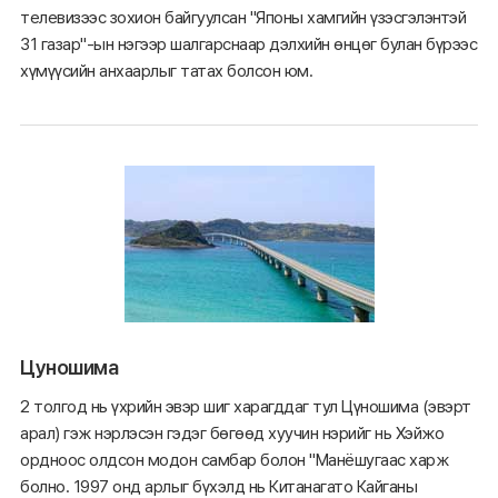
телевизээс зохион байгуулсан "Японы хамгийн үзэсгэлэнтэй
31 газар"-ын нэгээр шалгарснаар дэлхийн өнцөг булан бүрээс
хүмүүсийн анхаарлыг татах болсон юм.
Цуношима
2 толгод нь үхрийн эвэр шиг харагддаг тул Цүношима (эвэрт
арал) гэж нэрлэсэн гэдэг бөгөөд хуучин нэрийг нь Хэйжо
ордноос олдсон модон самбар болон "Манёшугаас харж
болно. 1997 онд арлыг бүхэлд нь Китанагато Кайганы