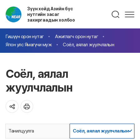
Зүүн хойд Азийн бүс
нутгийн засаг
захиргаадын холбоо
Гишүүн орон нутаг
Ажиглагч орон нутаг
Япон улс Ямагүчи муж
Соёл, аялал жуулчлалын
Соёл, аялал
жуулчлалын
Танилцуулга
Соёл, аялал жуулчлалын