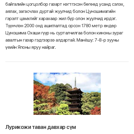
байгалийн цогцолбор газарт нэгтгэсэн бөгөөд усанд сэлэх,
аялах, загасчлах дуртай жуулчид болон Цуношимагийн
гэрэлт цамхгийг харахаар жил бүр олон жуулчид ирдэг.
Түүнчлэн 2000 онд ашиглалтад орсон 1780 метр өндөр
Цүношима Охаши гүүр нь сурталчилгаа болон киноны зураг
авалтын газар гэдгээрээ алдартай. Манёшу: 7-8-р зууны
үеийн Японы яруу найраг.
Лурикожи таван давхар сүм