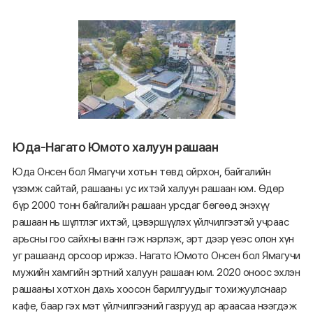
Юда-Нагато Юмото халуун рашаан
Юда Онсен бол Ямагүчи хотын төвд ойрхон, байгалийн
үзэмж сайтай, рашааны ус ихтэй халуун рашаан юм. Өдөр
бүр 2000 тонн байгалийн рашаан урсдаг бөгөөд энэхүү
рашаан нь шүлтлэг ихтэй, цэвэршүүлэх үйлчилгээтэй учраас
арьсны гоо сайхны ванн гэж нэрлэж, эрт дээр үеэс олон хүн
уг рашаанд орсоор иржээ. Нагато Юмото Онсен бол Ямагучи
мужийн хамгийн эртний халуун рашаан юм. 2020 оноос эхлэн
рашааны хотхон дахь хоосон барилгуудыг тохижуулснаар
кафе, баар гэх мэт үйлчилгээний газрууд ар араасаа нээгдэж