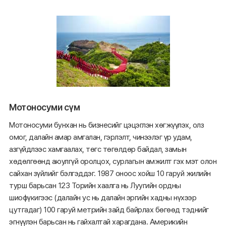
Мотоносуми сүм
Мотоносуми бунхан нь бизнесийг цэцэглэн хөгжүүлэх, олз
омог, далайн амар амгалан, гэрлэлт, чинээлэг үр удам,
азгүйдлээс хамгаалах, төгс төгөлдөр байдал, замын
хөдөлгөөнд аюулгүй оролцох, сурлагын амжилт гэх мэт олон
сайхан зүйлийг бэлгэддэг. 1987 оноос хойш 10 гаруй жилийн
турш барьсан 123 Торийн хаалга нь Луугийн ордны
шиофүкигээс (далайн ус нь далайн эргийн хадны нүхээр
цутгадаг) 100 гаруй метрийн зайд байрлах бөгөөд тэднийг
эгнүүлэн барьсан нь гайхалтай харагдана. Америкийн