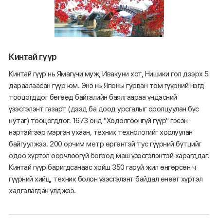
Кинтай гүүр
Кинтай гүүр нь Ямагүчи муж, Ивакуни хот, Нишики гол дээрх 5
дараалаасан гүүр юм. Энэ нь Японы гурван том гүүрний нэгд
тооцогддог бөгөөд байгалийн баялгаараа үндэсний
үзэсгэлэнт газарт (дээд ба доод урсгалыг оролцуулан бүс
нутаг) тооцогддог. 1673 онд "Хөдөлгөөнгүй гүүр" гэсэн
нэртэйгээр мэргэн ухаан, техник технологийг хослуулан
байгуулжээ. 200 орчим метр өргөнтэй тус гүүрний бүтцийг
одоо хүртэл өөрчлөөгүй бөгөөд маш үзэсгэлэнтэй харагддаг.
Кинтай гүүр баригдсанаас хойш 350 гаруй жил өнгөрсөн ч
гүүрний хийц, техник болон үзэсгэлэнт байдал өнөөг хүртэл
хадгалагдан үлджээ.