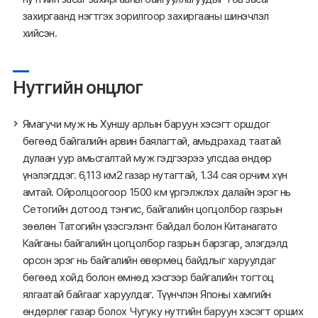
захиргаанд нэгтгэх зорилгоор захиргааны шинэчлэл
хийсэн.
Нутгийн онцлог
Ямагучи муж нь Хуншу арлын баруун хэсэгт оршдог
бөгөөд байгалийн арвин баялагтай, амьдрахад таатай
дулаан уур амьсгалтай муж гэдгээрээ улсдаа өндөр
үнэлэгддэг. 6,113 км2 газар нутагтай, 1.34 сая орчим хүн
амтай. Ойролцоогоор 1500 км үргэлжлэх далайн эрэг нь
Сетогийн дотоод тэнгис, байгалийн цогцолбор газрын
зөөлөн Татогийн үзэсгэлэнт байдал болон Китанагато
Кайганы байгалийн цогцолбор газрын барзгар, элэгдэлд
орсон эрэг нь байгалийн өвөрмөц байдлыг харуулдаг
бөгөөд хойд болон өмнөд хэсгээр байгалийн тогтоц
ялгаатай байгааг харуулдаг. Түүнчлэн Японы хамгийн
өндөрлөг газар болох Чугуку нутгийн баруун хэсэгт орших