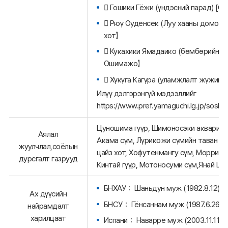
 Гошики Гёжи (үндэсний парад) [Са
 Рюү Оуденсек (Луу хааны домог)
хот】
 Кукахики Ямадаико (бөмбөрийн үз
Ошимажо】
 Хүкүга Кагүра (уламжлалт жүжиг
Илүү дэлгэрэнгүй мэдээллийг
https://www.pref.yamaguchi.lg.jp/soshik
Цуношима гүүр, Шимоносэки аквариум 
Аялал
Акама сүм, Лүрикожи сүмийн таван да
жуулчлал,соёлын
цайз хот, Хофутенмангу сүм, Моррисси
дурсгалт газрууд
Кинтай гүүр, Мотоносуми сүм,Янай Ш
БНХАУ： Шаньдун муж (1982.8.12)
Ах дүүсийн
БНСУ： Гёнсаннам муж (1987.6.26)
найрамдалт
харилцаат
Испани： Наварре муж (2003.11.11)