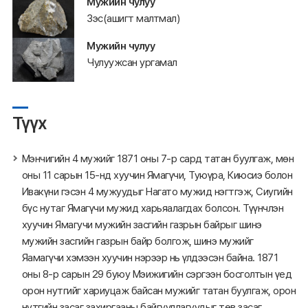
Мужийн чулуу
Зэс(ашигт малтмал)
Мужийн чулуу
Чулуужсан ургамал
Түүх
Мэнчигийн 4 мужийг 1871 оны 7-р сард татан буулгаж, мөн
оны 11 сарын 15-нд хуучин Ямагүчи, Туюүра, Киюсиэ болон
Ивакүни гэсэн 4 мужуудыг Нагато мужид нэгтгэж, Сиугийн
бүс нутаг Ямагүчи мужид харьяалагдах болсон. Түүнчлэн
хуучин Ямагучи мужийн засгийн газрын байрыг шинэ
мужийн засгийн газрын байр болгож, шинэ мужийг
Яамагүчи хэмээн хуучин нэрээр нь үлдээсэн байна. 1871
оны 8-р сарын 29 буюу Мэижигийн сэргээн босголтын үед
орон нутгийг хариуцаж байсан мужийг татан буулгаж, орон
нутгийн засаг захиргааны байгууллагуудыг төв засаг