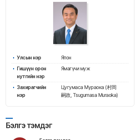
Улсын нэр
Япон
Гишүүн орон
Ямагүчи муж
нутгийн нэр
Захирагчийн
Цугумаса Мураока (村岡
нэр
嗣政, Tsugumasa Muraoka)
Бэлгэ тэмдэг