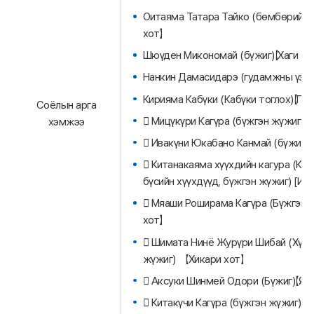
Оитаяма Татара Тайко (бөмбөрийн ү
хот】
Шюүден Микономай (бүжиг)【Хаги хо
Нанкин Дамасидарэ (гудамжны үзүүл
Кирияма Кабүки (Кабүки тоглох)【Гүд
Соёлын арга
 Мицүкүри Кагүра (бүжгэн жүжиг) [
хэмжээ
 Ивакүни Юкабано Канмай (бүжиг) [
 Китанакаяма хүүхдийн кагура (Ки
бүсийн хүүхдүүд, бүжгэн жүжиг) [Ива
 Мяаши Роширама Кагүра (Бүжгэн 
хот】
 Шимата Нинё Журүри Шибай (Хүүх
жүжиг) 【Хикари хот】
 Аксуки Шинмей Одори (Бүжиг)【Яна
 Китакүчи Кагүра (бүжгэн жүжиг)【М