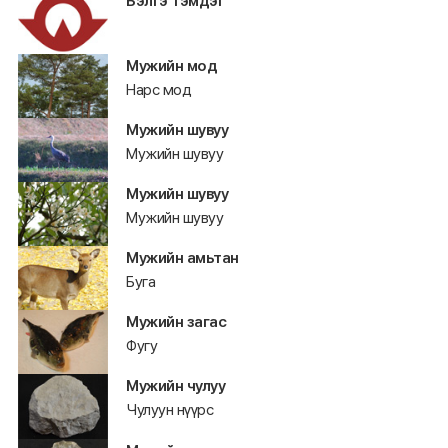
Бэлгэ тэмдэг
Мужийн мод
Нарс мод
Мужийн шувуу
Мужийн шувуу
Мужийн шувуу
Мужийн шувуу
Мужийн амьтан
Буга
Мужийн загас
Фугу
Мужийн чулуу
Чулуун нүүрс