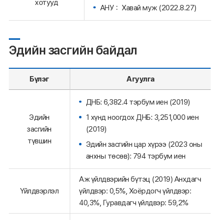
хотууд
АНУ： Хавай муж (2022.8.27)
Эдийн засгийн байдал
Бүлэг
Агуулга
ДНБ: 6,382.4 тэрбум иен (2019)
1 хүнд ноогдох ДНБ: 3,251,000 иен
Эдийн
(2019)
засгийн
түвшин
Эдийн засгийн цар хүрээ (2023 оны
анхны төсөв): 794 тэрбум иен
Аж үйлдвэрийн бүтэц (2019) Анхдагч
Үйлдвэрлэл
үйлдвэр: 0,5%, Хоёрдогч үйлдвэр:
40,3%, Гуравдагч үйлдвэр: 59,2%