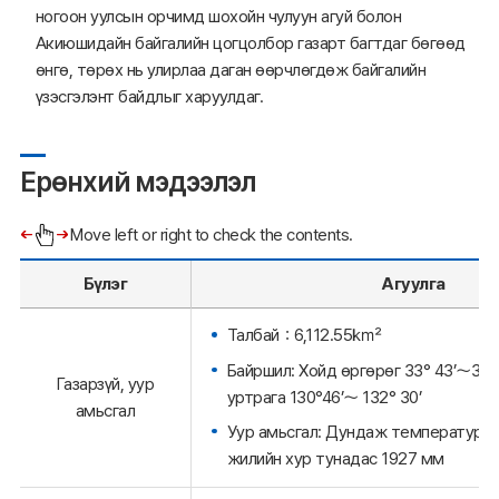
ногоон уулсын орчимд шохойн чулуун агуй болон
Акиюшидайн байгалийн цогцолбор газарт багтдаг бөгөөд
өнгө, төрөх нь улирлаа даган өөрчлөгдөж байгалийн
үзэсгэлэнт байдлыг харуулдаг.
Ерөнхий мэдээлэл
Move left or right to check the contents.
Бүлэг
Агуулга
Талбай：6,112.55㎢
Байршил: Хойд өргөрөг 33° 43’～34° 4
Газарзүй, уур
уртрага 130°46’～ 132° 30’
амьсгал
Уур амьсгал: Дундаж температур 15
жилийн хур тунадас 1927 мм