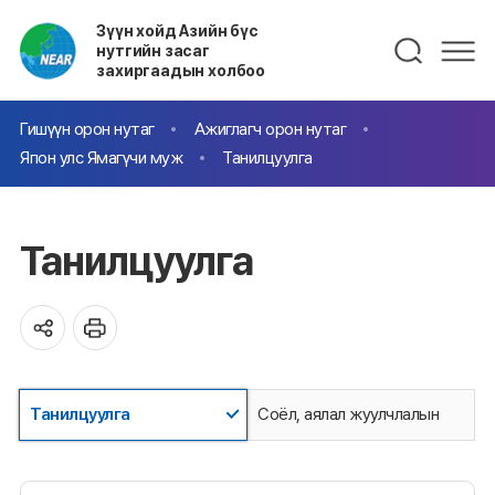
Зүүн хойд Азийн бүс
нутгийн засаг
захиргаадын холбоо
Гишүүн орон нутаг
Ажиглагч орон нутаг
Япон улс Ямагүчи муж
Танилцуулга
Танилцуулга
Танилцуулга
Соёл, аялал жуулчлалын