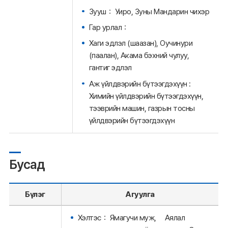
Зууш： Уиро, Зуны Мандарин чихэр
Гар урлал：
Хаги эдлэл (шаазан), Оучинури
(паалан), Акама бэхний чулуу,
гантиг эдлэл
Аж үйлдвэрийн бүтээгдэхүүн :
Химийн үйлдвэрийн бүтээгдэхүүн,
тээврийн машин, газрын тосны
үйлдвэрийн бүтээгдэхүүн
Бусад
Бүлэг
Агуулга
Хэлтэс： Ямагучи муж, Аялал