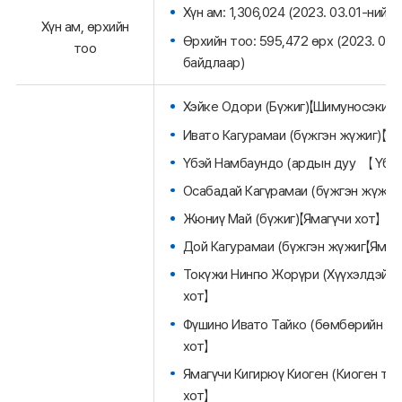
Хүн ам: 1,306,024 (2023. 03.01-ний 
Хүн ам, өрхийн
Өрхийн тоо: 595,472 өрх (2023. 03.
тоо
байдлаар)
Хэйке Одори (Бүжиг)【Шимуносэки х
Ивато Кагурамаи (бүжгэн жүжиг)【Үб
Үбэй Намбаундо (ардын дуу 【 Үбэй 
Осабадай Кагүрамаи (бүжгэн жүжиг)
Жюниү Май (бүжиг)【Ямагүчи хот】
Дой Кагурамаи (бүжгэн жүжиг【Ямагү
Токүжи Нингю Жорүри (Хүүхэлдэйн 
хот】
Фүшино Ивато Тайко (бөмбөрийн үзү
хот】
Ямагүчи Кигирюү Киоген (Киоген тог
хот】