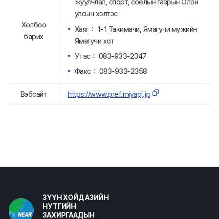
жуулчлал, спорт, соёлын газрын Олон
улсын хэлтэс
Холбоо
Хаяг： 1-1 Такимачи, Ямагучи мужийн
барих
Ямагучи хот
Утас： 083-933-2347
Факс： 083-933-2358
Вэбсайт
https://www.pref.miyagi.jp
ЗҮҮН ХОЙД АЗИЙН
НУТГИЙН
ЗАХИРГААДЫН