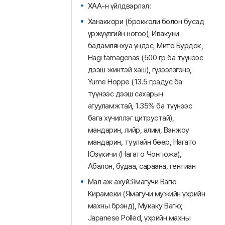
ХАА-н үйлдвэрлэл:
Ханаккори (брокколи болон бусад
үржүүлгийн ногоо), Ивакуни
бадамлянхуа үндэс, Мито Бурдок,
Hagi tamagenas (500 гр ба түүнээс
дээш жинтэй хаш), гүзээлзгэнэ,
Yume Hoppe (13.5 градус ба
түүнээс дээш сахарын
агууламжтай, 1.35% ба түүнээс
бага хүчиллэг цитрустай),
мандарин, лийр, алим, Вэнжоу
мандарин, туулайн бөөр, Нагато
Юзүкичи (Нагато Чонгюжа),
Абалон, будаа, сараана, гентиан
Мал аж ахуй:Ямагучи Вагю
Кирамеки (Ямагучи мужийн үхрийн
махны брэнд), Мукаку Вагю;
Japanese Polled, үхрийн махны