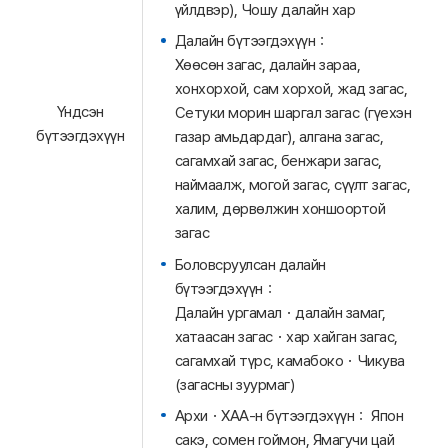
үйлдвэр), Чошу далайн хар
Далайн бүтээгдэхүүн：
Хөөсөн загас, далайн зараа,
хонхорхой, сам хорхой, жад загас,
Үндсэн
Сетуки морин шаргал загас (гүехэн
бүтээгдэхүүн
газар амьдардаг), алгана загас,
сагамхай загас, бенжари загас,
наймаалж, могой загас, сүүлт загас,
халим, дөрвөлжин хоншоортой
загас
Боловсруулсан далайн
бүтээгдэхүүн：
Далайн ургамал・далайн замаг,
хатаасан загас・хар хайган загас,
сагамхай түрс, камабоко・Чикува
(загасны зуурмаг)
Архи・ХАА-н бүтээгдэхүүн： Япон
сакэ, сомен гоймон, Ямагучи цай