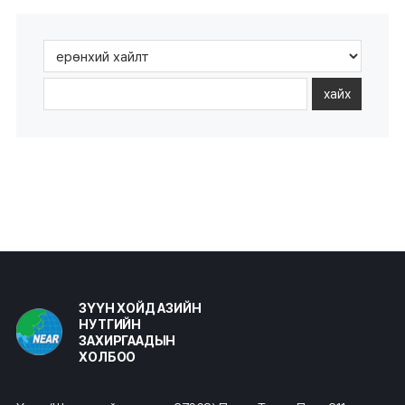
хайх
ЗҮҮН ХОЙД АЗИЙН
НУТГИЙН
ЗАХИРГААДЫН
ХОЛБОО