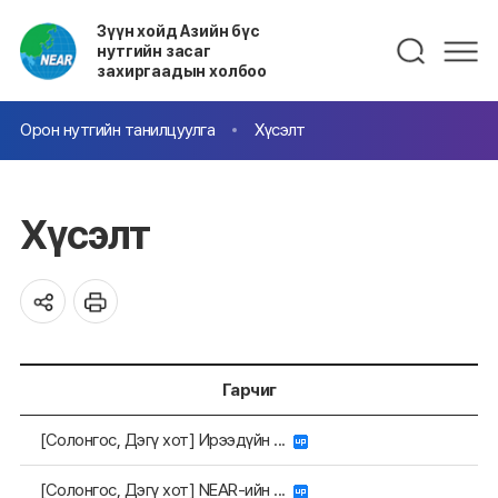
Зүүн хойд Азийн бүс
нутгийн засаг
захиргаадын холбоо
Орон нутгийн танилцуулга
Хүсэлт
Хүсэлт
Гарчиг
[Солонгос, Дэгү хот] Ирээдүйн ...
[Солонгос, Дэгү хот] NEAR-ийн ...