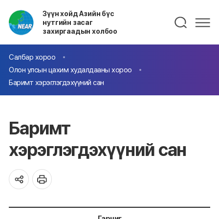
Зүүн хойд Азийн бүс
нутгийн засаг
захиргаадын холбоо
Салбар хороо
Олон улсын цахим худалдааны хороо
Баримт хэрэглэгдэхүүний сан
Баримт
хэрэглэгдэхүүний сан
Гарчиг