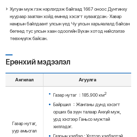
Хугуан муж гэж нэрлэгдэж байгаад 1667 оноос Дунтинху
нуураар зааглан хойд өмнөд хэсэгт хуваагдсан.· Хавар
намрын байлдаант улсын үед Чу улсын харьяалалд байсан
бөгөөд тус улсын хаан одоогийн Вүхан хотод нийслэлээ
төвхнүүлж байсан.
Ерөнхий мэдээлэл
Ангилал
Агуулга
2
Газар нутаг ：185.900 км
Байршил ：Жанганы дунд хэсэгт
орших ба зүүн талаар Анхүй муж,
урд хэсгээр Ганьсо мужтай
Газар нутаг,
хиллэдэг.
уур амьсгал
Газрын хэлбэр : Хотгор хэлбэртэй