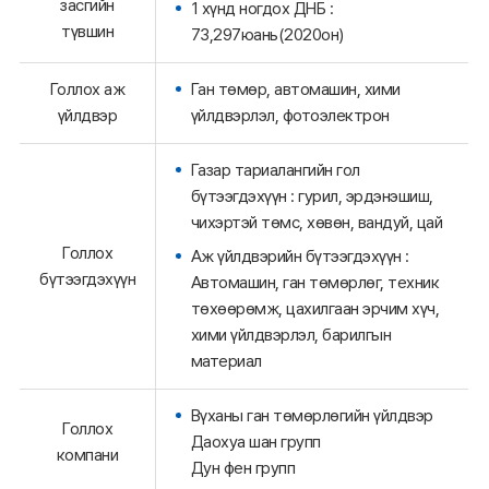
засгийн
1 хүнд ногдох ДНБ :
түвшин
73,297юань(2020он)
Голлох аж
Ган төмөр, автомашин, хими
үйлдвэр
үйлдвэрлэл, фотоэлектрон
Газар тариалангийн гол
бүтээгдэхүүн : гурил, эрдэнэшиш,
чихэртэй төмс, хөвөн, вандуй, цай
Голлох
Аж үйлдвэрийн бүтээгдэхүүн :
бүтээгдэхүүн
Автомашин, ган төмөрлөг, техник
төхөөрөмж, цахилгаан эрчим хүч,
хими үйлдвэрлэл, барилгын
материал
Вүханы ган төмөрлөгийн үйлдвэр
Голлох
Даохуа шан групп
компани
Дун фен групп