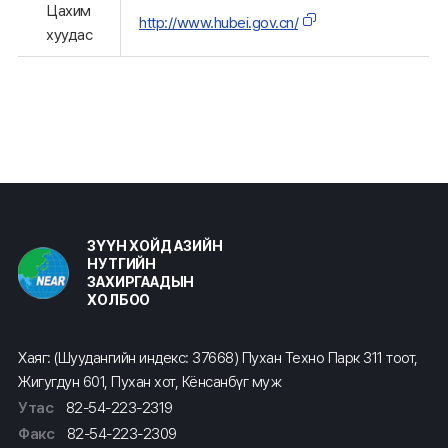
Цахим
http://www.hubei.gov.cn/
хуудас
ЗҮҮН ХОЙД АЗИЙН
НУТГИЙН
ЗАХИРГААДЫН
ХОЛБОО
Хаяг: (Шуудангийн индекс: 37668) Пухан Техно Парк 311 тоот,
Жигугдун 601, Пухан хот, Кёнсанбүг муж
Утас
82-54-223-2319
Факс
82-54-223-2309