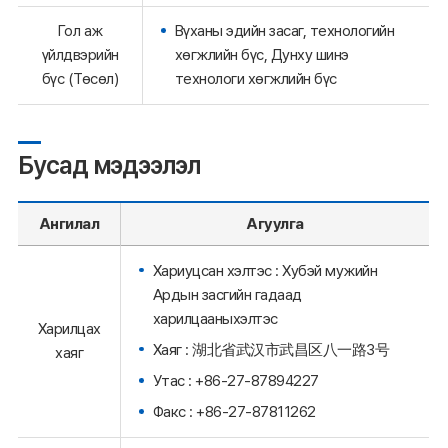
Гол аж
Вүханы эдийн засаг, технологийн
үйлдвэрийн
хөгжлийн бүс, Дунху шинэ
бүс (Төсөл)
технологи хөгжлийн бүс
Бусад мэдээлэл
Ангилал
Агуулга
Хариуцсан хэлтэс : Хубэй мужийн
Ардын засгийн гадаад
харилцааныхэлтэс
Харилцах
Хаяг : 湖北省武汉市武昌区八一路3号
хаяг
Утас : +86-27-87894227
Факс : +86-27-87811262