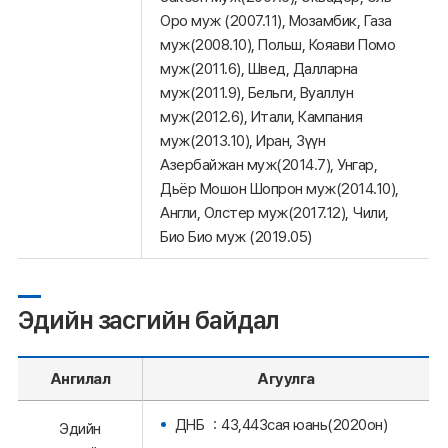
Оро муж (2007.11), Мозамбик, Газа
муж(2008.10), Польш, Кояави Помо
муж(2011.6), Швед, Далларна
муж(2011.9), Бельги, Вуаллун
муж(2012.6), Итали, Кампания
муж(2013.10), Иран, Зүүн
Азербайжан муж(2014.7), Унгар,
Дьёр Мошон Шопрон муж(2014.10),
Англи, Олстер муж(2017.12), Чили,
Био Био муж (2019.05)
Эдийн засгийн байдал
Ангилал
Агуулга
ДНБ ：43,443сая юань(2020он)
Эдийн