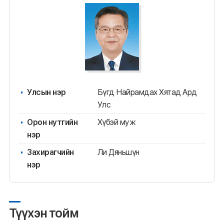
Улсын нэр
Бүгд Найрамдах Хятад Ард
Улс
Орон нутгийн
Хүбэй муж
нэр
Захирагчийн
Ли Дяньшүн
нэр
Түүхэн тойм