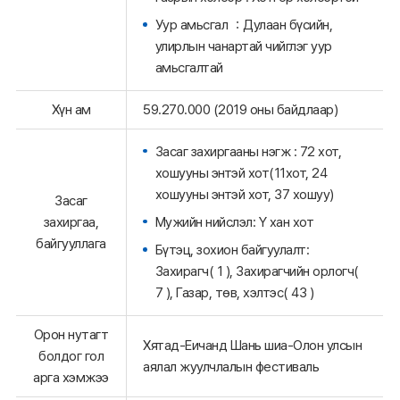
Уур амьсгал ：Дулаан бүсийн,
улирлын чанартай чийглэг уур
амьсгалтай
Хүн ам
59.270.000 (2019 оны байдлаар)
Засаг захиргааны нэгж : 72 хот,
хошууны энтэй хот(11хот, 24
хошууны энтэй хот, 37 хошуу)
Засаг
Мужийн нийслэл: Ү хан хот
захиргаа,
байгууллага
Бүтэц, зохион байгуулалт:
Захирагч( 1 ), Захирагчийн орлогч(
7 ), Газар, төв, хэлтэс( 43 )
Орон нутагт
Хятад-Еичанд Шань шиа-Олон улсын
болдог гол
аялал жуулчлалын фестиваль
арга хэмжээ