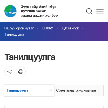
Зүүн хойд Азийн бүс
нутгийн засаг
захиргаадын холбоо
Гишүүн орон нутаг
БНХАУ
Хүбэй муж
Танилцуулга
Танилцуулга
Танилцуулга
Соёл, аялал жуулчлалын