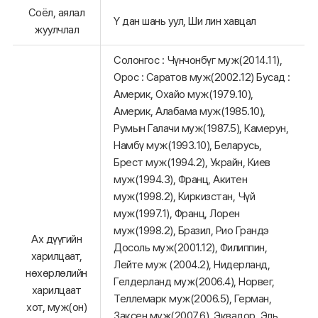
Соёл, аялал
Ү дан шань уул, Ши лин хавцал
жуулчлал
Солонгос : Чүнчонбүг муж(2014.11),
Орос : Саратов муж(2002.12) Бусад :
Америк, Охайо муж(1979.10),
Америк, Алабама муж(1985.10),
Румын Галачи муж(1987.5), Камерун,
Намбү муж(1993.10), Беларусь,
Брест муж(1994.2), Украйн, Киев
муж(1994.3), Франц, Акитен
муж(1998.2), Киркизстан, Чүй
муж(1997.1), Франц, Лорен
муж(1998.2), Бразил, Рио Грандэ
Ах дүүгийн
Досоль муж(2001.12), Филиппин,
харилцаат,
Лейте муж (2004.2), Нидерланд,
нөхөрлөлийн
Гелдерланд муж(2006.4), Норвег,
харилцаат
Теллемарк муж(2006.5), Герман,
хот, муж(он)
Заксен муж(2007.6), Эквадор, Эль