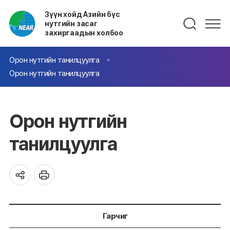
Зүүн хойд Азийн бүс
нутгийн засаг
захиргаадын холбоо
Орон нутгийн танилцуулга
Орон нутгийн танилцуулга
Орон нутгийн
танилцуулга
Гарчиг