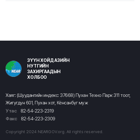
ЗҮҮН ХОЙД АЗИЙН
НУТГИЙН
ЗАХИРГААДЫН
ХОЛБОО
Хаяг: (Шуудангийн индекс: 37668) Пухан Техно Парк 311 тоот,
Жигугдун 601, Пухан хот, Кёнсанбүг муж
Утас
82-54-223-2319
Факс
82-54-223-2309
Copyright 2024 NEARGOV.org. All rights reserved.