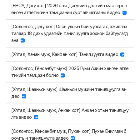
[БНСУ, Дэгү хот] 2026 оны Дэгүгийн дэлхийн мастерс х
өнгөн атлетикийн тэмцээний сурталчилгааны видео
[Солонгос, Дэгү хот] Олон улсын байгууллагад ажиллах
талаар 18 дахь удаагийн танилцуулга зохион байгуулагд
ана
[Хятад, Хэнан муж, Кайфен хот] Танилцуулга видео
[Солонгос, Гёнсанбүг муж] 2025 Гүми Азийн хөнгөн атле
тикийн тэмцээн болно
[Хятад, Шааньси муж] Шааньси мужийн танилцуулга ви
део
[Хятад, Шааньси муж, Анкан хот] Анкан хотын танилцуу
лга видео
[Солонгос, Кёнсанбүг муж, Пухан хот] Пухан Ёнилман б
оомтын танилцуулга видео