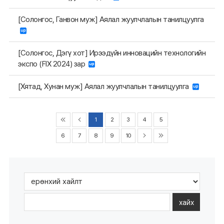
[Солонгос, Ганвон муж] Аялал жуулчлалын танилцуулга
[Солонгос, Дэгү хот] Ирээдүйн инновацийн технологийн
экспо (FIX 2024) зар
[Хятад, Хунан муж] Аялал жуулчлалын танилцуулга
1
2
3
4
5
6
7
8
9
10
хайх