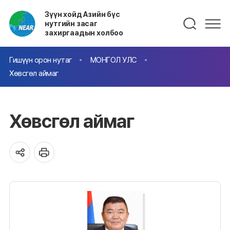
Зүүн хойд Азийн бүс
нутгийн засаг
захиргаадын холбоо
Гишүүн орон нутаг
МОНГОЛ УЛС
Хөвсгөл аймаг
Хөвсгөл аймаг