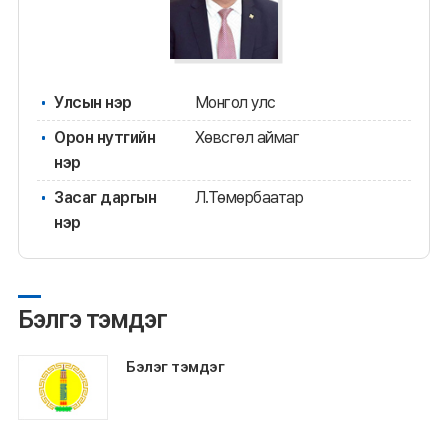
Улсын нэр
Монгол улс
Орон нутгийн
Хөвсгөл аймаг
нэр
Засаг даргын
Л.Төмөрбаатар
нэр
Бэлгэ тэмдэг
Бэлэг тэмдэг