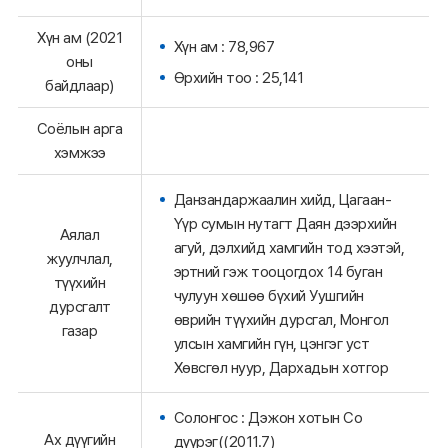
Хүн ам (2021
Хүн ам : 78,967
оны
Өрхийн тоо : 25,141
байдлаар)
Соёлын арга
хэмжээ
Данзандаржаалин хийд, Цагаан-
Үүр сумын нутагт Даян дээрхийн
Аялал
агуй, дэлхийд хамгийн тод хээтэй,
жуулчлал,
эртний гэж тооцогдох 14 буган
түүхийн
чулуун хөшөө бүхий Уушгийн
дурсгалт
өврийн түүхийн дурсгал, Монгол
газар
улсын хамгийн гүн, цэнгэг уст
Хөвсгөл нуур, Дархадын хотгор
Солонгос : Дэжон хотын Со
Ах дүүгийн
дүүрэг((2011.7)