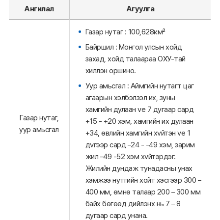
Ангилал
Агуулга
Газар нутаг : 100,628км²
Байршил : Монгол улсын хойд
захад, хойд талаараа ОХУ-тай
хиллэн оршино.
Уур амьсгал : Аймгийн нутагт цаг
агаарын хэлбэлзэл их, зуны
хамгийн дулаан vе 7 дугаар сард
Газар нутаг,
+15 - +20 хэм, хамгийн их дулаан
уур амьсгал
+34, өвлийн хамгийн хvйтэн vе 1
дvгээр сард –24 - -49 хэм, зарим
жил –49 -52 хэм хvйтэрдэг.
Жилийн дундаж тунадасны унах
хэмжээ нутгийн хойт хэсгээр 300 –
400 мм, өмнө талаар 200 – 300 мм
байх бөгөөд дийлэнх нь 7 – 8
дугаар сард унана.