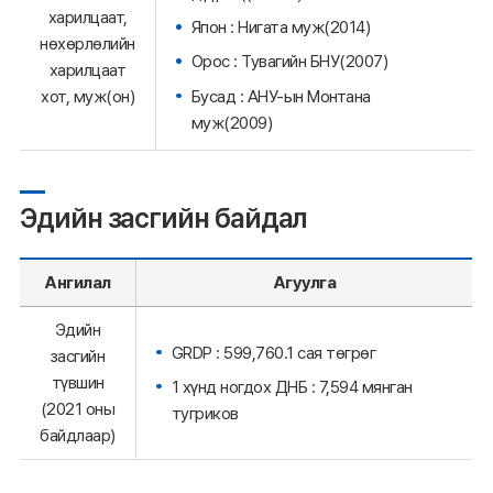
харилцаат,
Япон : Нигата муж(2014)
нөхөрлөлийн
Орос : Тувагийн БНУ(2007)
харилцаат
Бусад : АНУ-ын Монтана
хот, муж(он)
муж(2009)
Эдийн засгийн байдал
Ангилал
Агуулга
Эдийн
GRDP : 599,760.1 сая төгрөг
засгийн
түвшин
1 хүнд ногдох ДНБ : 7,594 мянган
(2021 оны
тугриков
байдлаар)