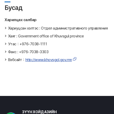
Бусад
Харилцах салбар
Хариуцсан хэлтэс : Отдел административного управления
Хаяг : Government office of Khuvsgul province
Утас：+976-7038-1111
Факс : +976-7038-3303
Вэбсайт：
http://www.khovsgol.gov.mn
ЗҮҮН ХОЙД АЗИЙН