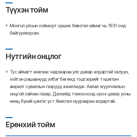
Түүхэн тойм
Монгол улсын хойморт орших Хөвсгөл аймаг нь 1931 онд
байгуулагдсан.
Нутгийн онцлог
Тус аймагт анагаах чадлаараа улс даяар алдартай халуун,
хvйтэн рашаанууд элбэг бөгөөд тэдгээрийг тvшиглэн
амралт сувиллын газрууд ажилладаг. Аялал жуулчлалын
онцгой сайхан газар. Дэлхийд томоохонд орох цэвэр усны
нөөц бүхий цэнгэг уст Хөвсгөл нуураараа алдартай.
Ерөнхий тойм