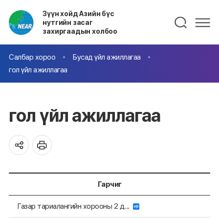
Зүүн хойд Азийн бүс
нутгийн засаг
захиргаадын холбоо
Салбар хороо
Бусад үйл ажиллагаа
гол үйл ажиллагаа
гол үйл ажиллагаа
Гарчиг
Газар тариалангийн хорооны 2 д...