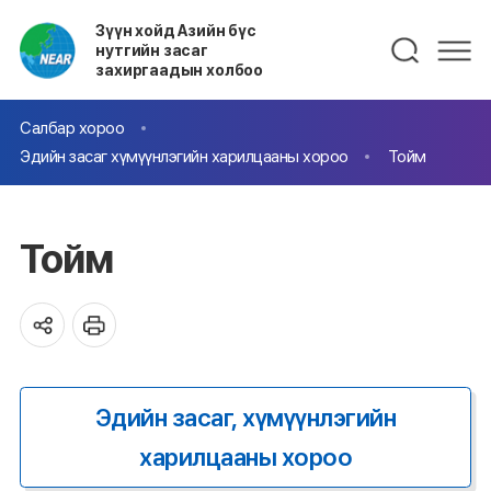
Зүүн хойд Азийн бүс
нутгийн засаг
захиргаадын холбоо
Салбар хороо
Эдийн засаг хүмүүнлэгийн харилцааны хороо
Тойм
Тойм
Эдийн засаг, хүмүүнлэгийн
харилцааны хороо