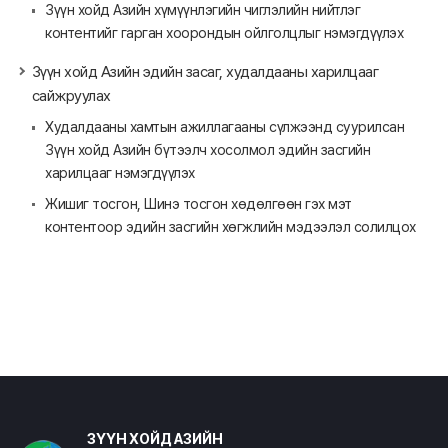
Зүүн хойд Азийн хүмүүнлэгийн чиглэлийн нийтлэг
контентийг гарган хоорондын ойлголцлыг нэмэгдүүлэх
Зүүн хойд Азийн эдийн засаг, худалдааны харилцааг
сайжруулах
Худалдааны хамтын ажиллагааны сүлжээнд суурилсан
Зүүн хойд Азийн бүтээлч хосолмол эдийн засгийн
харилцааг нэмэгдүүлэх
Жишиг тосгон, Шинэ тосгон хөдөлгөөн гэх мэт
контентоор эдийн засгийн хөгжлийн мэдээлэл солилцох
ЗҮҮН ХОЙД АЗИЙН