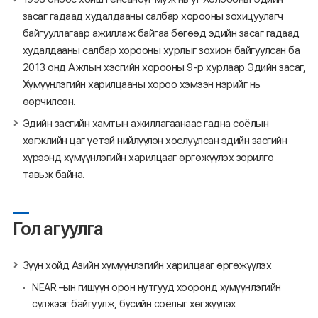
засаг гадаад худалдааны салбар хорооны зохицуулагч
байгууллагаар ажиллаж байгаа бөгөөд эдийн засаг гадаад
худалдааны салбар хорооны хурлыг зохион байгуулсан ба
2013 онд Ажлын хэсгийн хорооны 9-р хурлаар Эдийн засаг,
Хүмүүнлэгийн харилцааны хороо хэмээн нэрийг нь
өөрчилсөн.
Эдийн засгийн хамтын ажиллагаанаас гадна соёлын
хөгжлийн цаг үетэй нийлүүлэн хослуулсан эдийн засгийн
хүрээнд хүмүүнлэгийн харилцааг өргөжүүлэх зорилго
тавьж байна.
Гол агуулга
Зүүн хойд Азийн хүмүүнлэгийн харилцааг өргөжүүлэх
NEAR –ын гишүүн орон нутгууд хооронд хүмүүнлэгийн
сүлжээг байгуулж, бүсийн соёлыг хөгжүүлэх