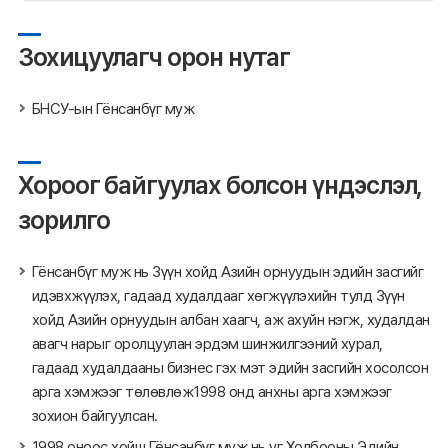
Зохицуулагч орон нутаг
БНСУ-ын Гёнсанбүг муж
Хороог байгуулах болсон үндэслэл,
зорилго
Гёнсанбүг муж нь Зүүн хойд Азийн орнуудын эдийн засгийг
идэвхжүүлэх, гадаад худалдааг хөгжүүлэхийн тулд Зүүн
хойд Азийн орнуудын албан хаагч, аж ахуйн нэгж, худалдан
авагч нарыг оролцуулан эрдэм шинжилгээний хурал,
гадаад худалдааны бизнес гэх мэт эдийн засгийн хосолсон
арга хэмжээг төлөвлөж1998 онд анхны арга хэмжээг
зохион байгуулсан.
1998 оноос хойш Гёнсанбүг муж нь уг Холбооны Эдийн