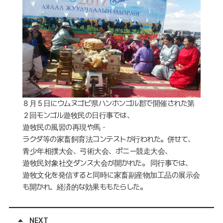
８月５日にウムヌゴビ県ハンホンゴル郡で開催された第
２回モンゴル遊牧民の日行事では、
遊牧民の風習の再現や馬・
ラクダ等の家畜飼育法コンテストが行われた。併せて、
青少年相撲大会、弓術大会、ポニー競走大会、
遊牧民対象社交ダンス大会が開かれた。 同行事では、
遊牧文化を発信すると同時に家畜副産物加工品の展示会
も開かれ、経済的な効果ももたらした。
NEXT