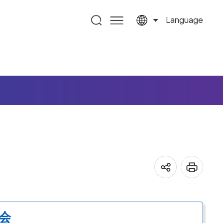
Language
会