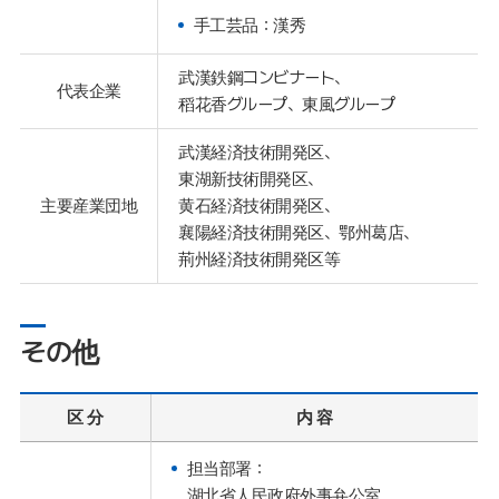
手工芸品：漢秀
武漢鉄鋼コンビナート、
代表企業
稻花香グループ、東風グループ
武漢経済技術開発区、
東湖新技術開発区、
主要産業団地
黄石経済技術開発区、
襄陽経済技術開発区、鄂州葛店、
荊州経済技術開発区等
その他
区 分
内 容
担当部署：
湖北省人民政府外事弁公室