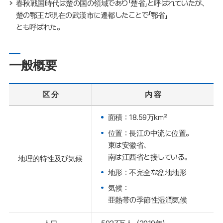
春秋戦国時代は楚の国の領域であり「楚省」と呼ばれていたが、
楚の鄂王が現在の武漢市に遷都したことで「鄂省」
とも呼ばれた。
一般概要
区 分
内 容
面積：18.59万㎢
位置：長江の中流に位置。
東は安徽省、
南は江西省と接している。
地理的特性及び気候
地形：不完全な盆地地形
気候：
亜熱帯の季節性湿潤気候