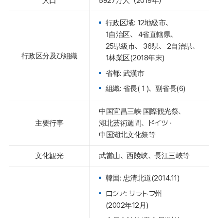
人口
5927万人（2019年）
行政区域: 12地級市、
1自治区、 4省直轄県、
25県級市、 36県、 2自治県、
行政区分及び組織
1林業区(2018年末)
省都: 武漢市
組織: 省長( 1 )、副省長(6)
中国宜昌三峡 国際観光祭、
主要行事
湖北芸術週間、ドイツ・
中国湖北文化祭等
文化観光
武當山、西陵峡、長江三峽等
韓国: 忠清北道(2014.11)
ロシア: サラトフ州
(2002年12月)