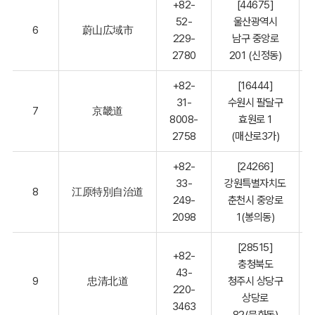
+82-
[44675]
52-
울산광역시
6
蔚山広域市
229-
남구 중앙로
2780
201 (신정동)
+82-
[16444]
31-
수원시 팔달구
7
京畿道
8008-
효원로 1
2758
(매산로3가)
+82-
[24266]
33-
강원특별자치도
8
江原特別自治道
249-
춘천시 중앙로
2098
1(봉의동)
[28515]
+82-
충청북도
43-
9
忠清北道
청주시 상당구
220-
상당로
3463
82(문화동)