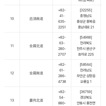
+82-
[32255]
41-
충청남도
10
忠清南道
635-
홍성군 홍북읍
2251
충남대로 21
+82-
[54968]
63-
전라북도
11
全羅北道
280-
전주시 완산구
2707
효자로 225
+82-
[58564]
61-
전라남도
12
全羅南道
286-
무안군 삼향읍
4738
오룡길 1
+82-
[36759]
54-
경상북도
13
慶尚北道
880-
안동시 풍천면