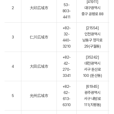
[41911]
53-
2
大邱広域市
대구광역시
803-
중구 공평로 88
4411
+82-
[21554]
32-
인천광역시
3
仁川広域市
440-
남동구 정각로
3210
29(구월동)
+82-
[35242]
42-
대전광역시
4
大田広域市
270-
서구 둔산로
3341
100 (둔산동)
+82-
[61945]
62-
광주광역시
5
光州広域市
613-
서구 내방로
6310
111(치평동)