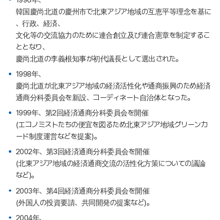
韓国慶尚北道の慶州市で北東アジア地域の互恵平等理念を基に
、行政、経済、
文化等の交流協力のために連合創立及び連合憲章を制定するこ
ととなり、
慶尚北道の李義根知事が初代議長として選出された。
1998年、
慶尚北道が北東アジア地域の経済活性化や通商振興のため経済
通商分科委員会を新設、コーディネート自治体となった。
1999年、第2回経済通商分科委員会を開催
(エコノミストたちの便宜を図るため北東アジア地域グリーンカ
ード制度運営などを提案)。
2002年、第3回経済通商分科委員会を開催
(北東アジア地域の経済通商交流の活性化方策についての議論
など)。
2003年、第4回経済通商分科委員会を開催
(外国人の投資要請、共同開発の提案など)。
2004年、