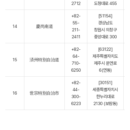
2712
도청대로 455
+82-
[51154]
55-
경상남도
14
慶尚南道
211-
창원시 의창구
2411
중앙대로 300
+82-
[63122]
64-
제주특별자치도
15
済州特別自治道
710-
제주시 문연로
6250
6(연동)
+82-
[30151]
44-
세종특별자치시
16
世宗特別自治市
300-
한누리대로
6223
2130 (보람동)