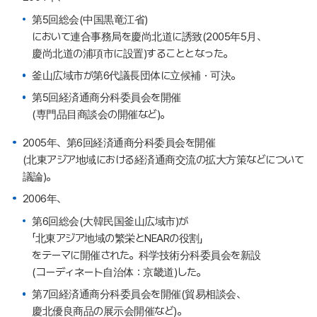
第5回総会(中国黒竜江省)
において連合事務局を慶尚北道に誘致(2005年5月、
慶尚北道の浦項市に設置)することとなった。
釜山広域市が第6代議長団体に立候補・可決。
第5回経済通商分科委員会を開催
(専門品目商談会の開催など)。
2005年、第6回経済通商分科委員会を開催
(北東アジア地域における経済通商交流の拡大方策などについて
議論)。
2006年、
第6回総会(大韓民国釜山広域市)が
「北東アジア地域の繁栄とNEARの役割」
をテーマに開催された。科学技術分科委員会を新設
(コーディネート自治体：京畿道)した。
第7回経済通商分科委員会を開催(貿易相談会、
慶北優良商品の展示会開催など)。