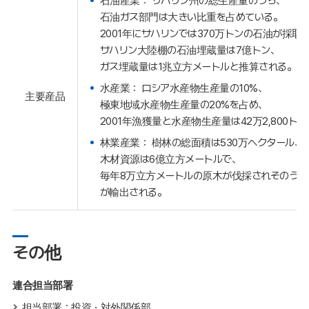
石油産業： サハリン州の総生産量のうち、
石油ガス部門は大きい比重を占めている。
2001年にサハリンでは370万トンの石油が採取
サハリン大陸棚の石油埋蔵量は7億トン、
ガス埋蔵量は1兆立方メートルと推算される。
水産業： ロシア水産物生産量の10%、
主要産品
極東地域水産物生産量の20%を占め、
2001年漁獲量と水産物生産量は42万2,800ト
林業産業： 樹林の総面積は530万ヘクタール、
木材資源は6億立方メートルで、
毎年8万立方メートルの原木が伐採されそのうち
が輸出される。
その他
連合担当部署
担当部署：投資・対外関係部