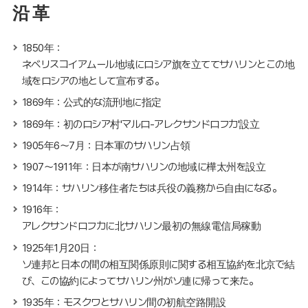
沿 革
1850年：
ネベリスコイアムール地域にロシア旗を立ててサハリンとこの地
域をロシアの地として宣布する。
1869年：公式的な流刑地に指定
1869年：初のロシア村'マルロ-アレクサンドロフカ'設立
1905年6～7月：日本軍のサハリン占領
1907～1911年：日本が南サハリンの地域に樺太州を設立
1914年：サハリン移住者たちは兵役の義務から自由になる。
1916年：
アレクサンドロフカに北サハリン最初の無線電信局稼動
1925年1月20日：
ソ連邦と日本の間の相互関係原則に関する相互協約を北京で結
び、この協約によってサハリン州がソ連に帰って来た。
1935年：モスクワとサハリン間の初航空路開設