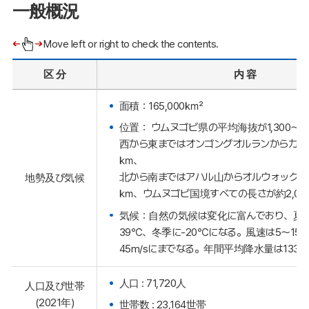
一般概況
Move left or right to check the contents.
区 分
内 容
面積：165,000㎢
位置： ウムヌゴビ県の平均海抜が1,300～1,
西から東まではオンゴングオルランからカンザ
㎞、
北から南まではアハル山からオルウォックガソ
地勢及び気候
㎞、ウムヌゴビ国境すべての長さが約2,07
気候：自然の気候は変化に富んでおり、夏季
39℃、冬季に-20℃になる。風速は5～15m
45m/sにまでなる。年間平均降水量は13
人口 : 71,720人
人口及び世帯
(2021年)
世帯数 : 23,164世帯