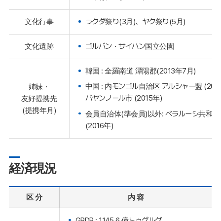
文化行事
ラクダ祭り(3月)、ヤク祭り(5月)
文化遺跡
ゴルバン・サイハン国立公園
韓国 : 全羅南道 潭陽郡(2013年7月)
中国 : 内モンゴル自治区 アルシャー盟 (201
姉妹・
バヤンノール市 (2015年)
友好提携先
(提携年月)
会員自治体(準会員)以外: ベラルーシ共和国
(2016年)
経済現況
区 分
内 容
GRDP : 1145,6 億トゥグルグ