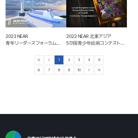
2023 NEAR
2022 NEAR 北東アジア
青年リーダースフォーラム
5か国青少年絵画コンテスト受
(メタバース)
賞作のオンライン展示
1
2
3
4
5
6
7
8
9
10