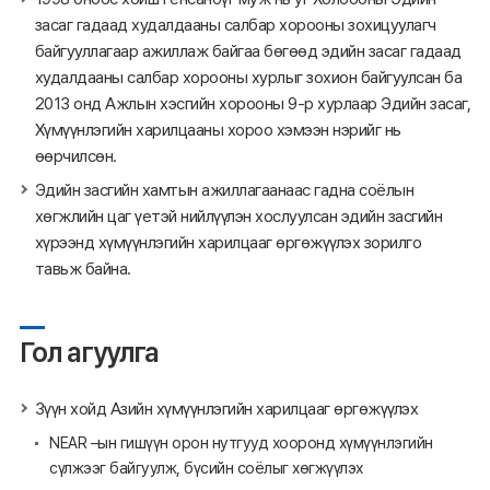
засаг гадаад худалдааны салбар хорооны зохицуулагч
байгууллагаар ажиллаж байгаа бөгөөд эдийн засаг гадаад
худалдааны салбар хорооны хурлыг зохион байгуулсан ба
2013 онд Ажлын хэсгийн хорооны 9-р хурлаар Эдийн засаг,
Хүмүүнлэгийн харилцааны хороо хэмээн нэрийг нь
өөрчилсөн.
Эдийн засгийн хамтын ажиллагаанаас гадна соёлын
хөгжлийн цаг үетэй нийлүүлэн хослуулсан эдийн засгийн
хүрээнд хүмүүнлэгийн харилцааг өргөжүүлэх зорилго
тавьж байна.
Гол агуулга
Зүүн хойд Азийн хүмүүнлэгийн харилцааг өргөжүүлэх
NEAR –ын гишүүн орон нутгууд хооронд хүмүүнлэгийн
сүлжээг байгуулж, бүсийн соёлыг хөгжүүлэх