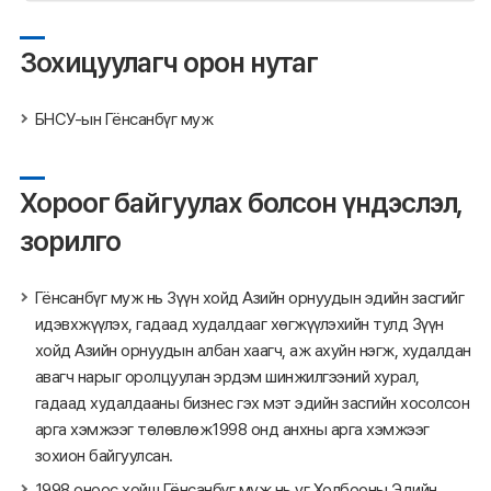
Зохицуулагч орон нутаг
БНСУ-ын Гёнсанбүг муж
Хороог байгуулах болсон үндэслэл,
зорилго
Гёнсанбүг муж нь Зүүн хойд Азийн орнуудын эдийн засгийг
идэвхжүүлэх, гадаад худалдааг хөгжүүлэхийн тулд Зүүн
хойд Азийн орнуудын албан хаагч, аж ахуйн нэгж, худалдан
авагч нарыг оролцуулан эрдэм шинжилгээний хурал,
гадаад худалдааны бизнес гэх мэт эдийн засгийн хосолсон
арга хэмжээг төлөвлөж1998 онд анхны арга хэмжээг
зохион байгуулсан.
1998 оноос хойш Гёнсанбүг муж нь уг Холбооны Эдийн