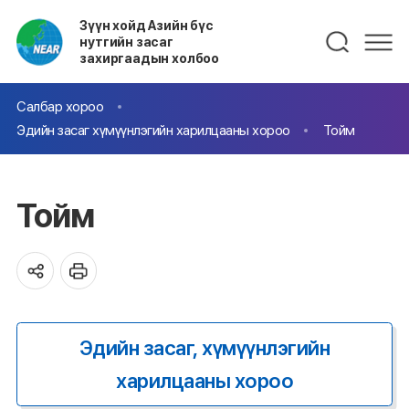
Зүүн хойд Азийн бүс
нутгийн засаг
захиргаадын холбоо
Салбар хороо
Эдийн засаг хүмүүнлэгийн харилцааны хороо
Тойм
Тойм
Эдийн засаг, хүмүүнлэгийн
харилцааны хороо