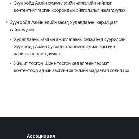
Зүүн хойд Азийн хүмүүнлэгийн чиглэлийн нийтлэг
контентийг гарган хоорондын ойлголцлыг нэмэгдүүлэх
Зүүн хойд Азийн эдийн засаг, худалдааны харилцааг
сайжруулах
Худалдааны хамтын ажиллагааны сүлжээнд суурилсан
Зүүн хойд Азийн бүтээлч хосолмол эдийн засгийн
харилцааг нэмэгдүүлэх
Жишиг тосгон, Шинэ тосгон хөдөлгөөн гэх мэт
контентоор эдийн засгийн хөгжлийн мэдээлэл солилцох
Ассоциация