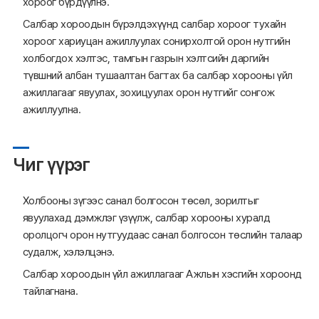
хороог бүрдүүлнэ.
Салбар хороодын бүрэлдэхүүнд салбар хороог тухайн
хороог хариуцан ажиллуулах сонирхолтой орон нутгийн
холбогдох хэлтэс, тамгын газрын хэлтсийн даргийн
түвшний албан тушаалтан багтах ба салбар хорооны үйл
ажиллагааг явуулах, зохицуулах орон нутгийг сонгож
ажиллуулна.
Чиг үүрэг
Холбооны зүгээс санал болгосон төсөл, зорилтыг
явуулахад дэмжлэг үзүүлж, салбар хорооны хуралд
оролцогч орон нутгуудаас санал болгосон төслийн талаар
судалж, хэлэлцэнэ.
Салбар хороодын үйл ажиллагааг Ажлын хэсгийн хороонд
тайлагнана.