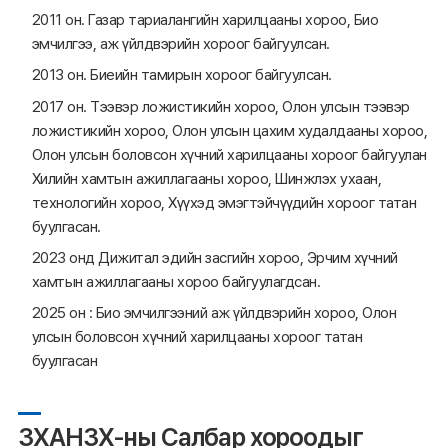
2011 он. Газар тариалангийн харилцааны хороо, Био
эмчилгээ, аж үйлдвэрийн хороог байгуулсан.
2013 он. Биеийн тамирын хороог байгуулсан.
2017 он. Тээвэр ложистикийн хороо, Олон улсын тээвэр
ложистикийн хороо, Олон улсын цахим худалдааны хороо,
Олон улсын боловсон хүчний харилцааны хороог байгуулан
Хилийн хамтын ажиллагааны хороо, Шинжлэх ухаан,
технологийн хороо, Хүүхэд эмэгтэйчүүдийн хороог татан
буулгасан.
2023 онд Дижитал эдийн засгийн хороо, Эрчим хүчний
хамтын ажиллагааны хороо байгуулагдсан.
2025 он : Био эмчилгээний аж үйлдвэрийн хороо, Олон
улсын боловсон хүчний харилцааны хороог татан
буулгасан
ЗХАНЗХ-ны Салбар хороодыг