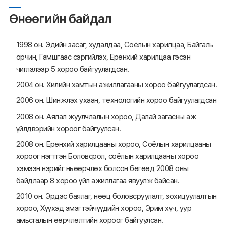
Өнөөгийн байдал
1998 он. Эдийн засаг, худалдаа, Соёлын харилцаа, Байгаль
орчин, Гамшгаас сэргийлэх, Ерөнхий харилцаа гэсэн
чиглэлээр 5 хороо байгуулагдсан.
2004 он. Хилийн хамтын ажиллагааны хороо байгуулагдсан.
2006 он. Шинжлэх ухаан, технологийн хороо байгуулагдсан
2008 он. Аялал жуулчлалын хороо, Далай загасны аж
үйлдвэрийн хороог байгуулсан.
2008 он. Ерөнхий харилцааны хороо, Соёлын харилцааны
хороог нэгтгэн Боловсрол, соёлын харилцааны хороо
хэмээн нэрийг ньөөрчлөх болсон бөгөөд 2008 оны
байдлаар 8 хороо үйл ажиллагаа явуулж байсан.
2010 он. Эрдэс баялаг, нөөц боловсруулалт, зохицуулалтын
хороо, Хүүхэд эмэгтэйчүүдийн хороо, Эрим хүч, уур
амьсгалын өөрчлөлтийн хороог байгуулсан.