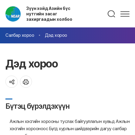
Зүүн хойд Азийн бүс
нутгийн засаг
захиргаадын холбоо
Салбар хороо
Дэд хороо
Дэд хороо
Бүтэц бүрэлдэхүүн
Ажлын хэсгийн хорооны туслах байгууллагын хувьд Ажлын
хэсгийн хорооноос Бүгд хурлын шийдвэрийн дагуу салбар