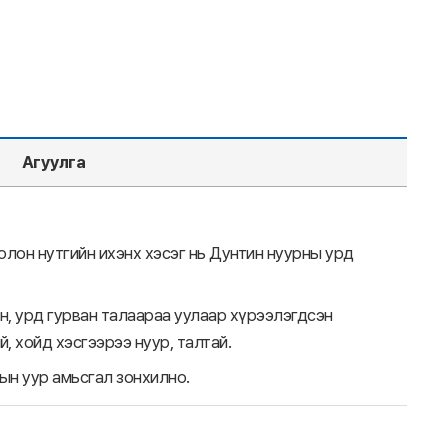
Агуулга
он нутгийн ихэнх хэсэг нь Дунтин нуурны урд
ун, урд гурван талаараа уулаар хүрээлэгдсэн
, хойд хэсгээрээ нуур, талтай.
н уур амьсгал зонхилно.