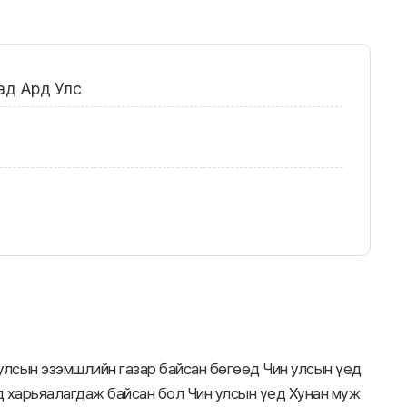
ад Ард Улс
улсын эзэмшлийн газар байсан бөгөөд Чин улсын үед
 харьяалагдаж байсан бол Чин улсын үед Хунан муж