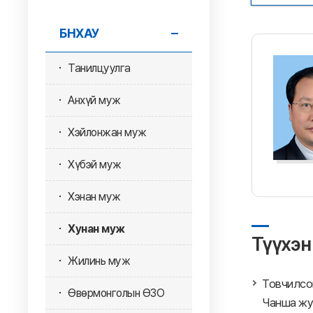
БНХАУ
Танилцуулга
Анхүй муж
Хэйлонжан муж
Хүбэй муж
Хэнан муж
Хунан муж
Түүхэн
Жилинь муж
Товчилсо
Өвөрмонголын ӨЗО
Чанша жу