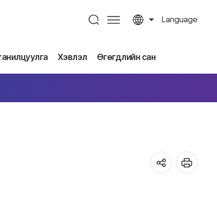
Language
танилцуулга
Хэвлэл
Өгөгдлийн сан