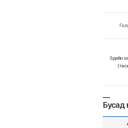
Гол
Эдийн за
(төс
Бусад 