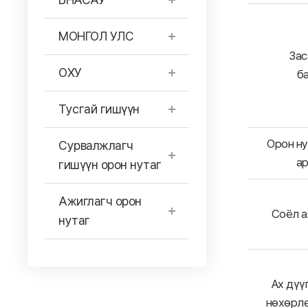
МОНГОЛ УЛС
Зас
ОХУ
б
Тусгай гишүүн
Орон ну
Сурвалжлагч
ар
гишүүн орон нутаг
Ажиглагч орон
Соёл а
нутаг
Ах дүү
нөхөрлө