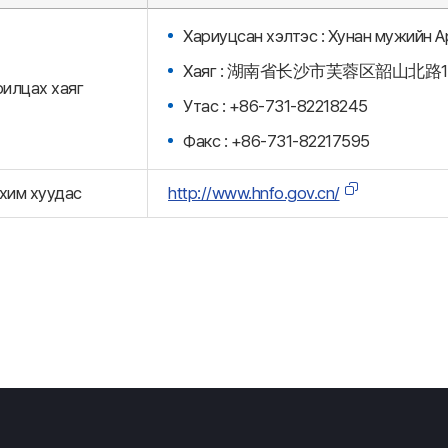
Хариуцсан хэлтэс : Хунан мужийн 
Хаяг : 湖南省长沙市芙蓉区韶山北路1
рилцах хаяг
Утас : +86-731-82218245
Факс : +86-731-82217595
хим хуудас
http://www.hnfo.gov.cn/