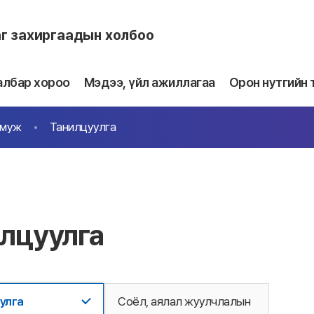
аг захиргаадын холбоо
албар хороо
Мэдээ, үйл ажиллагаа
Орон нутгийн 
 муж
Танилцуулга
лцуулга
улга
Соёл, аялал жуулчлалын