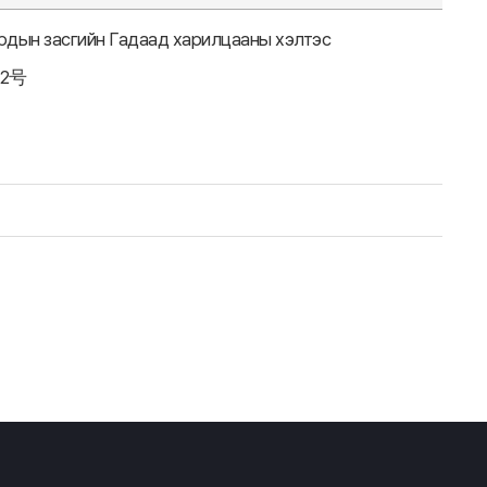
Ардын засгийн Гадаад харилцааны хэлтэс
2号