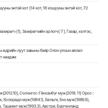
шууны энтэй хот (14 хот, 16 хошууны энтэй хот, 72
хирагч (1), Захирагчийн орлогч( 7 ), Газар, хэлтэс,
ы өдрийн луут завьны баяр Олон улсын аялал
т наадам
2012.10), Солонгос :Гёнсанбүг муж(2018. 11) Орос :
, Колорадо муж(1984.1), Бельги, Ено муж(1986.9),
н, Ташкент муж(1993.3), Австри, Бургенланд