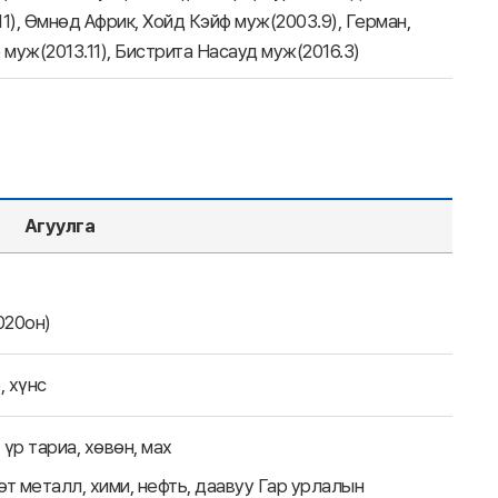
11), Өмнөд Африк, Хойд Кэйф муж(2003.9), Герман,
 муж(2013.11), Бистрита Насауд муж(2016.3)
Агуулга
020он)
, хүнс
 үр тариа, хөвөн, мах
 металл, хими, нефть, даавуу Гар урлалын