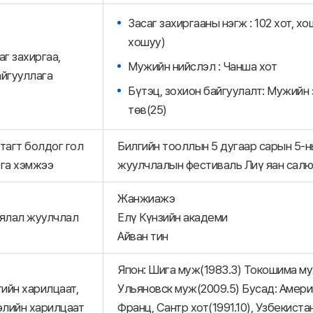
Засаг захиргааны нэгж : 102 хот, хо
хошуу)
аг захиргаа,
Мужийн нийслэл : Чанша хот
айгууллага
Бүтэц, зохион байгуулалт: Мужийн за
төв(25)
тагт болдог гол
Билгийн тооллын 5 дугаар сарын 5-н
га хэмжээ
жуулчлалын фестиваль Лиү яан салю
Жанжиажэ
ялал жуулчлал
Елү Күнзийн академи
Айван тин
Япон: Шига муж(1983.3) Токошима муж(
гийн харилцаат,
Ульяновск муж(2009.5) Бусад: Америк
лийн харилцаат
Франц, Сантр хот(1991.10), Узбекиста