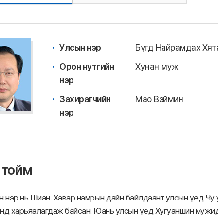
Улсын нэр
Бүгд Найрамдах Хят
Орон нутгийн
Хунан муж
нэр
Захирагчийн
Мао Вэймин
нэр
 тойм
н нэр нь Шиан. Хавар намрын дайн байлдаант улсын үед Чу 
нд харьяалагдаж байсан. Юань улсын үед Хугуаншин мужид