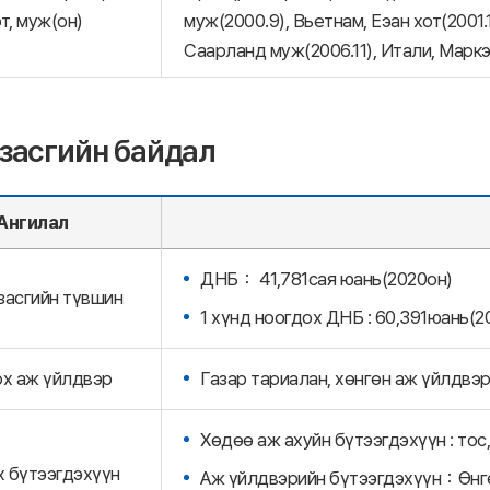
т, муж(он)
муж(2000.9), Вьетнам, Еэан хот(2001.
Саарланд муж(2006.11), Итали, Маркэ
засгийн байдал
Ангилал
ДНБ： 41,781сая юань(2020он)
засгийн түвшин
1 хүнд ноогдох ДНБ : 60,391юань(2
х аж үйлдвэр
Газар тариалан, хөнгөн аж үйлдвэр
Хөдөө аж ахуйн бүтээгдэхүүн : тос,
 бүтээгдэхүүн
Аж үйлдвэрийн бүтээгдэхүүн：Өнгөт