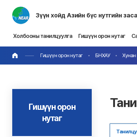
Зүүн хойд Азийн бүс нутгийн зас
Холбооны танилцуулга
Гишүүн орон нутаг
С
Гишүүн орон нутаг
БНХАУ
Хунан
Тани
Гишүүн орон
нутаг
Танилцу