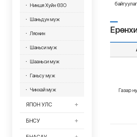
байгуула
Ниншя Хуйн ӨЗО
Шаньдун муж
Ерөнх
Ляонин
Шаньси муж
Шааньси муж
Ганьсу муж
Чинхай муж
Газар ну
ЯПОН УЛС
БНСУ
БНАСАУ