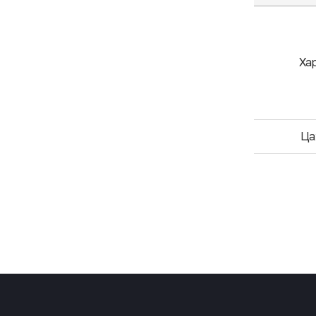
Ха
Ца