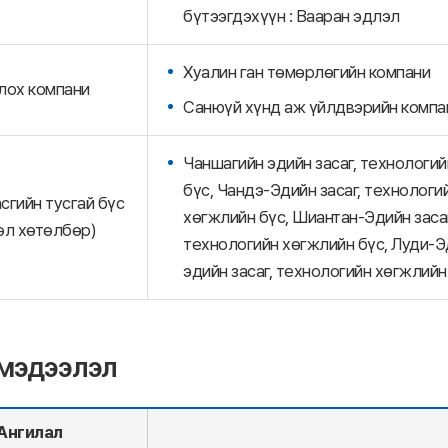
бүтээгдэхүүн : Вааран эдлэл
Хуалин ган төмөрлөгийн компани
лох компани
Санюүй хүнд аж үйлдвэрийн компа
Чаншагийн эдийн засаг, технологий
бүс, Чандэ-Эдийн засаг, технологи
сгийн тусгай бүс
хөгжлийн бүс, Шиантан-Эдийн засаг
өл хөтөлбөр)
технологийн хөгжлийн бүс, Луди-Эд
эдийн засаг, технологийн хөгжлийн
мэдээлэл
Ангилал