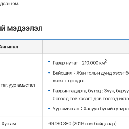
гдсан юм.
ий мэдээлэл
Ангилал
2
Газар нутаг：210.000 км
Байршил：Жан голын дунд хэсэг бол
хэсэгт оршдог..
таг, уур амьсгал
Газрын гадарга, бүтэц : Зүүн, бару
бөгөөд төв хэсэгт дов толгод ихтэй
Уур амьсгал：Халуун бүсийн улирлы
Хүн ам
69.180.380 (2019 оны байдлаар)