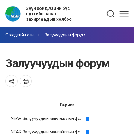
Зүүн хойд Азийн бүс
нутгийн засаг
захиргаадын холбоо
Өгөгдлийн сан
Залуучуудын форум
Залуучуудын форум
Гарчиг
NEAR Залуучуудын манлайллын фо...
NEAR Залуучуудын манлайллын фо...