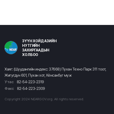
ЗҮҮН ХОЙД АЗИЙН
НУТГИЙН
ЗАХИРГААДЫН
ХОЛБОО
Хаяг: (Шуудангийн индекс: 37668) Пухан Техно Парк 311 тоот,
Жигугдун 601, Пухан хот, Кёнсанбүг муж
Утас
82-54-223-2319
Факс
82-54-223-2309
Copyright 2024 NEARGOV.org. All rights reserved.