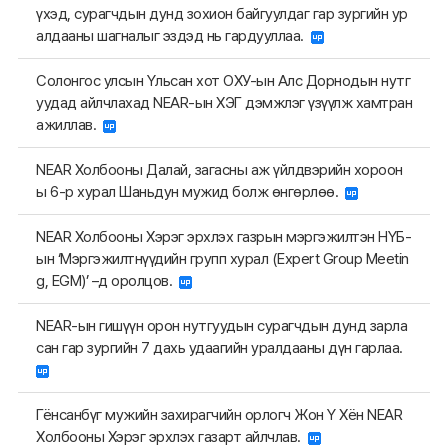
үхэд, сурагчдын дунд зохион байгуулдаг гар зургийн ур
алдааны шагналыг эздэд нь гардууллаа.
Солонгос улсын Үльсан хот ОХУ-ын Алс Дорнодын нутг
уудад айлчлахад NEAR-ын ХЭГ дэмжлэг үзүүлж хамтран
ажиллав.
NEAR Холбооны Далай, загасны аж үйлдвэрийн хороон
ы 6-р хурал Шаньдун мужид болж өнгөрлөө.
NEAR Холбооны Хэрэг эрхлэх газрын мэргэжилтэн НҮБ-
ын ‘Мэргэжилтнүүдийн групп хурал (Expert Group Meetin
g, EGM)’ –д оролцов.
NEAR-ын гишүүн орон нутгуудын сурагчдын дунд зарла
сан гар зургийн 7 дахь удаагийн уралдааны дүн гарлаа.
Гёнсанбүг мужийн захирагчийн орлогч Жон Ү Хён NEAR
Холбооны Хэрэг эрхлэх газарт айлчлав.