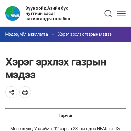
Зүүн хойд Азийн бүс
нутгийн засаг
захиргаадын холбоо
Мэдээ, үйл ажиллагаа
Хэрэг эрхлэх газрын мэдээ
Хэрэг эрхлэх газрын
мэдээ
Гарчиг
Монгол улс, Увс аймаг 12 сарын 23-ны өдөр NEAR-ын Хү