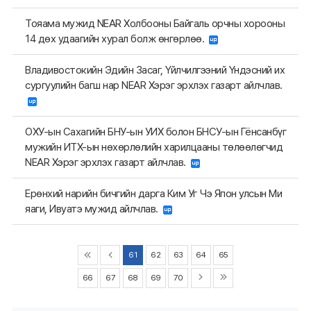
Тояама мужид NEAR Холбооны Байгаль орчны хорооны
14 дөх удаагийн хурал болж өнгөрлөө.
Владивостокийн Эдийн Засаг, Үйлчилгээний Үндэсний их
сургуулийн багш нар NEAR Хэрэг эрхлэх газарт айлчлав.
ОХУ-ын Сахагийн БНУ-ын УИХ болон БНСУ-ын Гёнсанбүг
мужийн ИТХ-ын нөхөрлөлийн харилцааны төлөөлөгчид
NEAR Хэрэг эрхлэх газарт айлчлав.
Ерөнхий нарийн бичгийн дарга Ким Уг Чэ Япон улсын Ми
яаги, Ивуатэ мужид айлчлав.
61
62
63
64
65
66
67
68
69
70