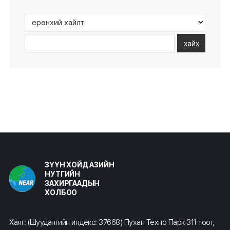
хайх
ЗҮҮН ХОЙД АЗИЙН
НУТГИЙН
ЗАХИРГААДЫН
ХОЛБОО
Хаяг: (Шуудангийн индекс: 37668) Пухан Техно Парк 311 тоот,