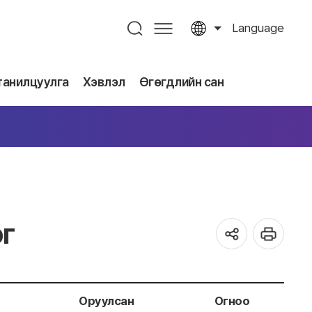
Language
танилцуулга
Хэвлэл
Өгөгдлийн сан
г
Оруулсан
Огноо