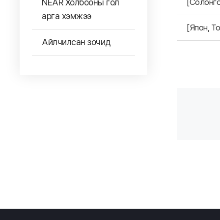
NEAR Холбооны гол
[Солонго
арга хэмжээ
[Япон, Т
Айлчилсан зочид