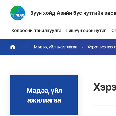
Зүүн хойд Азийн бүс нутгийн зас
Холбооны танилцуулга
Гишүүн орон нутаг
С
Мэдээ, үйл ажиллагаа
Хэрэг эрхлэх 
Хэрэ
Мэдээ, үйл
ажиллагаа