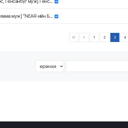
с, Гёнсанбүг муж] Гёнс...
ояама муж] 「NEAR-ийн Б...
1
2
3
4