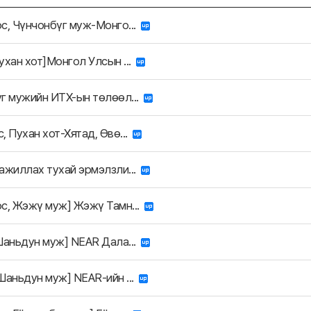
с, Чүнчонбүг муж-Монго...
ухан хот]Монгол Улсын ...
г мужийн ИТХ-ын төлөөл...
, Пухан хот-Хятад, Өвө...
ажиллах тухай эрмэлзли...
с, Жэжү муж] Жэжү Тамн...
Шаньдун муж] NEAR Дала...
Шаньдун муж] NEAR-ийн ...