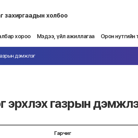
аг захиргаадын холбоо
албар хороо
Мэдээ, үйл ажиллагаа
Орон нутгийн 
газрын дэмжлэг
г эрхлэх газрын дэмжлэ
Гарчиг