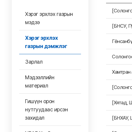
[Солонго
Хэрэг эрхлэх газрын
мэдээ
[БНСУ, П
Хэрэг эрхлэх
Гёнсанбү
газрын дэмжлэг
Солонгос
Зарлал
Хамтран 
Мэдээллийн
материал
[Солонго
Гишүүн орон
[Хятад, 
нутгуудаас ирсэн
захидал
[БНХАУ, 