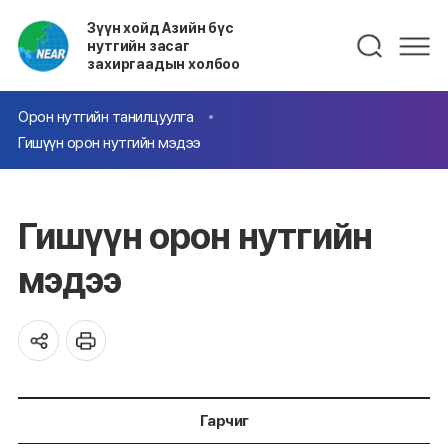
Зүүн хойд Азийн бүс
нутгийн засаг
захиргаадын холбоо
Орон нутгийн танилцуулга
Гишүүн орон нутгийн мэдээ
Гишүүн орон нутгийн
мэдээ
Гарчиг