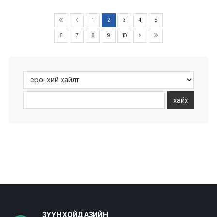
1
2
3
4
5
6
7
8
9
10
хайх
ЗҮҮН ХОЙД АЗИЙН