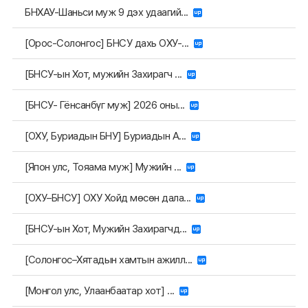
БНХАУ-Шаньси муж 9 дэх удаагий...
[Орос-Солонгос] БНСУ дахь ОХУ-...
[БНСУ-ын Хот, мужийн Захирагч ...
[БНСУ- Гёнсанбүг муж] 2026 оны...
[ОХУ, Буриадын БНУ] Буриадын А...
[Япон улс, Тояама муж] Мужийн ...
[ОХУ–БНСУ] ОХУ Хойд мөсөн дала...
[БНСУ-ын Хот, Мужийн Захирагчд...
[Солонгос–Хятадын хамтын ажилл...
[Монгол улс, Улаанбаатар хот] ...