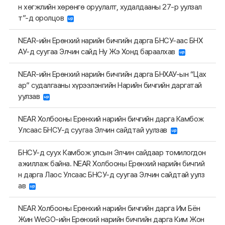
н хөгжлийн хөрөнгө оруулалт, худалдааны 27-р уулзал
т”-д оролцов
NEAR-ийн Ерөнхий нарийн бичгийн дарга БНСУ-аас БНХ
АУ-д суугаа Элчин сайд Ну Жэ Хонд бараалхав
NEAR-ийн Ерөнхий нарийн бичгийн дарга БНХАУ-ын “Цах
ар” судалгааны хүрээлэнгийн Нарийн бичгийн даргатай
уулзав
NEAR Холбооны Ерөнхий нарийн бичгийн дарга Камбож
Улсаас БНСУ-д суугаа Элчин сайдтай уулзав
БНСУ-д суух Камбож улсын Элчин сайдаар томилогдон
ажиллаж байна. NEAR Холбооны Ерөнхий нарийн бичгий
н дарга Лаос Улсаас БНСУ-д суугаа Элчин сайдтай уулз
ав
NEAR Холбооны Ерөнхий нарийн бичгийн дарга Им Бён
Жин WeGO-ийн Ерөнхий нарийн бичгийн дарга Ким Жон