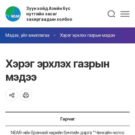
Зүүн хойд Азийн бүс
нутгийн засаг
захиргаадын холбоо
Мэдээ, үйл ажиллагаа
Хэрэг эрхлэх газрын мэдээ
Хэрэг эрхлэх газрын
мэдээ
Гарчиг
NEAR-ийн Ерөнхий нарийн бичгийн дарга “Чинхайн ногоо