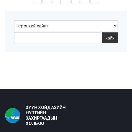
хайх
ЗҮҮН ХОЙД АЗИЙН
НУТГИЙН
ЗАХИРГААДЫН
ХОЛБОО