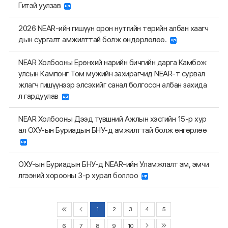
Гитэй уулзав
2026 NEAR-ийн гишүүн орон нутгийн төрийн албан хаагч
дын сургалт амжилттай болж өндөрлөлөө.
NEAR Холбооны Ерөнхий нарийн бичгийн дарга Камбож
улсын Кампонг Том мужийн захирагчид NEAR-т сурвал
жлагч гишүүнээр элсэхийг санал болгосон албан захида
л гардуулав
NEAR Холбооны Дээд түвшний Ажлын хэсгийн 15-р хур
ал ОХУ-ын Буриадын БНУ-д амжилттай болж өнгөрлөө
ОХУ-ын Буриадын БНУ-д NEAR-ийн Уламжлалт эм, эмчи
лгээний хорооны 3-р хурал боллоо
1
2
3
4
5
6
7
8
9
10