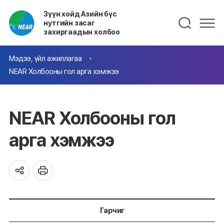
Зүүн хойд Азийн бүс
нутгийн засаг
захиргаадын холбоо
Мэдээ, үйл ажиллагаа
NEAR Холбооны гол арга хэмжээ
NEAR Холбооны гол
арга хэмжээ
Гарчиг