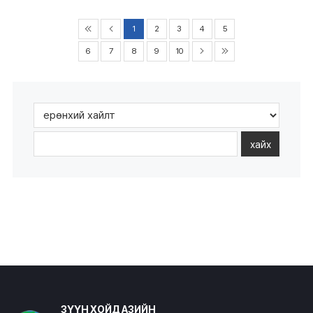
1
2
3
4
5
6
7
8
9
10
хайх
ЗҮҮН ХОЙД АЗИЙН