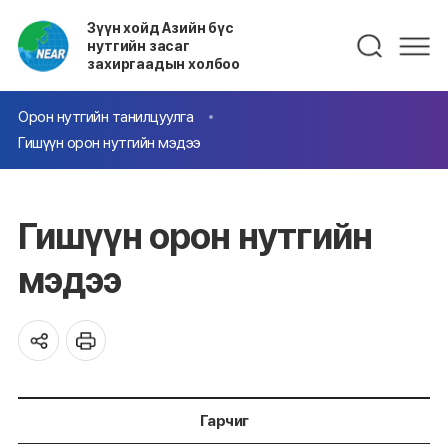
Зүүн хойд Азийн бүс
нутгийн засаг
захиргаадын холбоо
Орон нутгийн танилцуулга
Гишүүн орон нутгийн мэдээ
Гишүүн орон нутгийн
мэдээ
Гарчиг