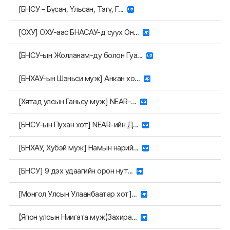
[БНСУ – Бүсан, Үльсан, Тэгү, Г...
[ОХУ] ОХУ-аас БНАСАУ-д суух Он...
【БНСУ-ын Жолланам-ду болон Гуа...
[БНХАУ-ын Шэньси муж] Анкан хо...
[Хятад улсын Ганьсу муж] NEAR-...
[БНСУ-ын Пухан хот] NEAR-ийн Д...
[БНХАУ, Хубэй муж] Намын нарий...
[БНСУ] 9 дэх удаагийн орон нут...
[Монгол Улсын Улаанбаатар хот]...
【Япон улсын Ниигата муж】Захира...