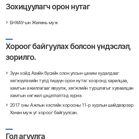
Зохицуулагч орон нутаг
БНХАУ-ын Жилинь муж
Хороог байгуулах болсон үндэслэл,
зорилго.
Зүүн хойд Азийн бүсийн олон улсын цахим худалдааг
хөгжүүлэхийн тулд гишүүн орон нутаг хооронд харилцаа,
хамтын ажиллагааг явуулж, хөгжлийн туршлагыг хуваалцан
хамтын хөгжил цэцэглэлтэд хүрнэ.
2017 оны Ажлын хэсгийн хорооны 11-р хурлын шийдвэрээр
Хэнан муж уг хороог байгуулсан.
Гол агуулга