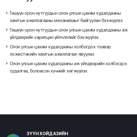
Гишүүн орон нутгуудын олон улсын цахим худалдааны
хамтын ажиллагааны механизмыг байгуулан бэхжүүлэх
Гишүүн орон нутгуудын олон улсын цахим худалдааны аж
үйлдвэрийн харилцан үйлчлэлийг бэхжүүлэх
Олон улсын цахим худалдааны холбогдох тээвэр
ложистикийн хамтын ажиллагааг явуулах
Олон улсын цахим худалдааны аж үйлдвэрийн холбогдох
судалгаа, боловсон хүчнийг хөгжүүлэх
ЗҮҮН ХОЙД АЗИЙН