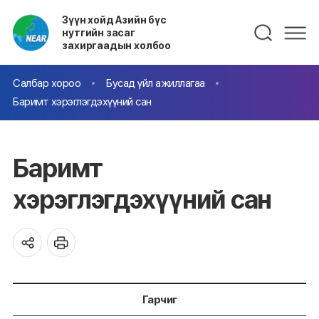
Зүүн хойд Азийн бүс
нутгийн засаг
захиргаадын холбоо
Салбар хороо
Бусад үйл ажиллагаа
Баримт хэрэглэгдэхүүний сан
Баримт
хэрэглэгдэхүүний сан
Гарчиг