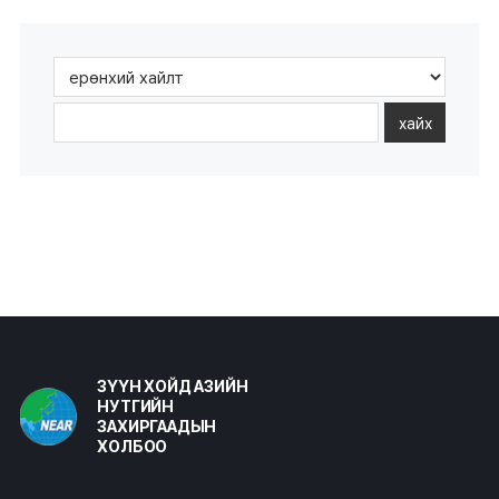
хайх
ЗҮҮН ХОЙД АЗИЙН
НУТГИЙН
ЗАХИРГААДЫН
ХОЛБОО