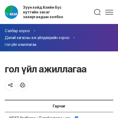
Зүүн хойд Азийн бүс
нутгийн засаг
захиргаадын холбоо
Салбар хороо
Далай загасны аж үйлдвэрийн хороо
гол үйл ажиллагаа
гол үйл ажиллагаа
Гарчиг
NEAR Холбооны Далай·загасны аж...