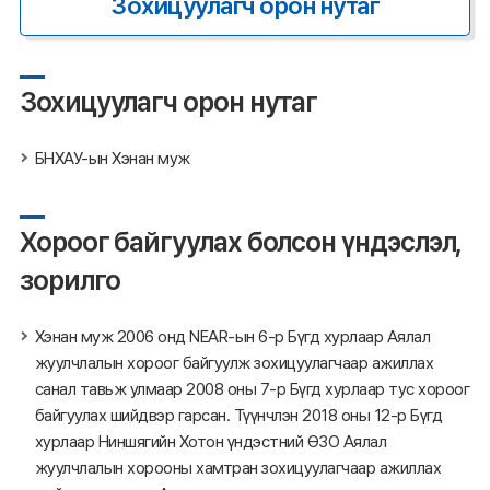
Зохицуулагч орон нутаг
Зохицуулагч орон нутаг
БНХАУ-ын Хэнан муж
Хороог байгуулах болсон үндэслэл,
зорилго
Хэнан муж 2006 онд NEAR-ын 6-р Бүгд хурлаар Аялал
жуулчлалын хороог байгуулж зохицуулагчаар ажиллах
санал тавьж улмаар 2008 оны 7-р Бүгд хурлаар тус хороог
байгуулах шийдвэр гарсан. Түүнчлэн 2018 оны 12-р Бүгд
хурлаар Ниншягийн Хотон үндэстний ӨЗО Аялал
жуулчлалын хорооны хамтран зохицуулагчаар ажиллах