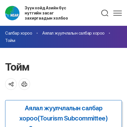
Зүүн хойд Азийн бүс
нутгийн засаг
захиргаадын холбоо
Салбар хороо
Аялал жуулчлалын салбар хороо
Тойм
Тойм
Аялал жуулчлалын салбар
хороо(Tourism Subcommittee)