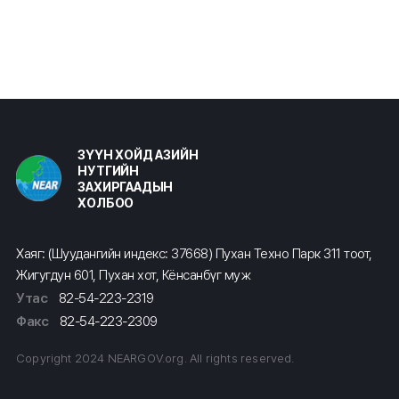
ЗҮҮН ХОЙД АЗИЙН
НУТГИЙН
ЗАХИРГААДЫН
ХОЛБОО
Хаяг: (Шуудангийн индекс: 37668) Пухан Техно Парк 311 тоот,
Жигугдун 601, Пухан хот, Кёнсанбүг муж
Утас
82-54-223-2319
Факс
82-54-223-2309
Copyright 2024 NEARGOV.org. All rights reserved.