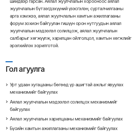
шийдвэр гарсан. Аялал жуулчлалын хорооноос аялал
жуулчлалын бүтээгдэхүүний үзэсгэлэн, сурталчилгааны
арга хэмжээ, аялал жуулчлалын хамтын ажиллагааны
форум зохион байгуулан гишүүн орон нутгуудын аялал
жуулчлалын мэдээлэл солилцож, аялал жуулчлалын
салбарыг хөгжүүлж, харилцан ойлголцол, хамтын хөгжлийг
эрэлхийлэх зорилготой.
Гол агуулга
Урт удаан хугацааны бөгөөд үр ашигтай ажлыг явуулах
механизмийг байгуулах
Аялал жуулчлалын мэдээлэл солилцох механизмийг
байгуулах
Аялал жуулчлалын харилцааны механизмийг байгуулах
Бүсийн хамтын ажиллагааны механизмийг байгуулах