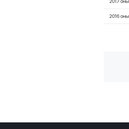
2017 он
2016 он