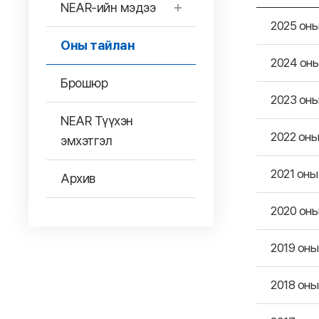
NEAR-ийн мэдээ
2025 он
Оны тайлан
2024 он
Брошюр
2023 он
NEAR Түүхэн
2022 он
эмхэтгэл
2021 он
Архив
2020 он
2019 он
2018 он