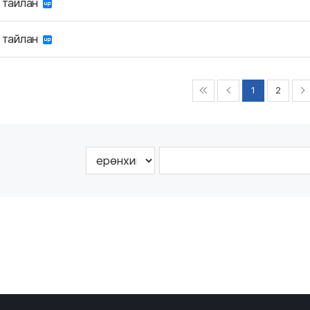
ы тайлан
ы тайлан
1
2