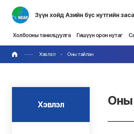
Зүүн хойд Азийн бүс нутгийн зас
Холбооны танилцуулга
Гишүүн орон нутаг
С
Хэвлэл
Оны тайлан
Оны 
Хэвлэл