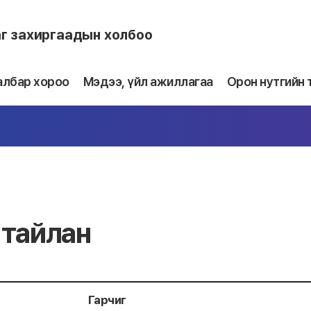
аг захиргаадын холбоо
албар хороо
Мэдээ, үйл ажиллагаа
Орон нутгийн 
тайлан
Гарчиг