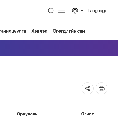
Language
танилцуулга
Хэвлэл
Өгөгдлийн сан
Оруулсан
Огноо