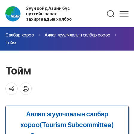
Зүүн хойд Азийн бүс
нутгийн засаг
захиргаадын холбоо
Салбар хороо
Аялал жуулчлалын салбар хороо
Тойм
Тойм
Аялал жуулчлалын салбар
хороо(Tourism Subcommittee)