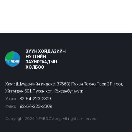
ЗҮҮН ХОЙД АЗИЙН
НУТГИЙН
ЗАХИРГААДЫН
ХОЛБОО
Хаяг: (Шуудангийн индекс: 37668) Пухан Техно Парк 311 тоот,
Жигугдун 601, Пухан хот, Кёнсанбүг муж
Утас
82-54-223-2319
Факс
82-54-223-2309
Copyright 2024 NEARGOV.org. All rights reserved.