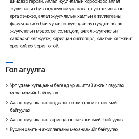
шийдвэр гарсан. Аялал жуулчлалын хорооноос аялал
жуулчлалын бүтээгдэхүүний үзэсгэлэн, сурталчилгааны
арга хэмжээ, аялал жуулчлалын хамтын ажиллагааны
форум зохион байгуулан гишүүн орон нутгуудын аялал
жуулчлалын мэдээлэл солилцож, аялал жуулчлалын
салбарыг хөгжүүлж, харилцан ойлголцол, хамтын хөгжлийг
эрэлхийлэх зорилготой.
Гол агуулга
Урт удаан хугацааны бөгөөд үр ашигтай ажлыг явуулах
механизмийг байгуулах
Аялал жуулчлалын мэдээлэл солилцох механизмийг
байгуулах
Аялал жуулчлалын харилцааны механизмийг байгуулах
Бүсийн хамтын ажиллагааны механизмийг байгуулах