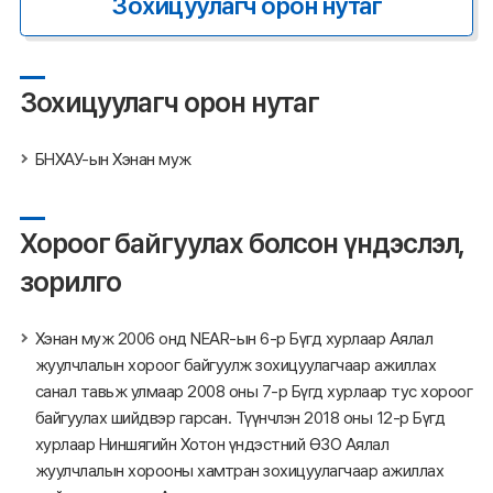
Зохицуулагч орон нутаг
Зохицуулагч орон нутаг
БНХАУ-ын Хэнан муж
Хороог байгуулах болсон үндэслэл,
зорилго
Хэнан муж 2006 онд NEAR-ын 6-р Бүгд хурлаар Аялал
жуулчлалын хороог байгуулж зохицуулагчаар ажиллах
санал тавьж улмаар 2008 оны 7-р Бүгд хурлаар тус хороог
байгуулах шийдвэр гарсан. Түүнчлэн 2018 оны 12-р Бүгд
хурлаар Ниншягийн Хотон үндэстний ӨЗО Аялал
жуулчлалын хорооны хамтран зохицуулагчаар ажиллах