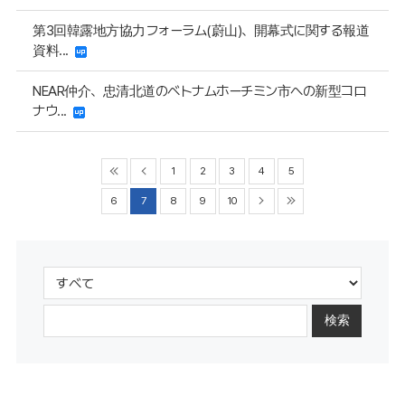
第3回韓露地方協力フォーラム(蔚山)、開幕式に関する報道
資料...
NEAR仲介、忠清北道のベトナムホーチミン市への新型コロ
ナウ...
1
2
3
4
5
6
7
8
9
10
検索