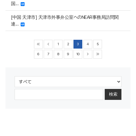
国...
[中国 天津市] 天津市外事弁公室へのNEAR事務局訪問関
連...
1
2
3
4
5
6
7
8
9
10
検索