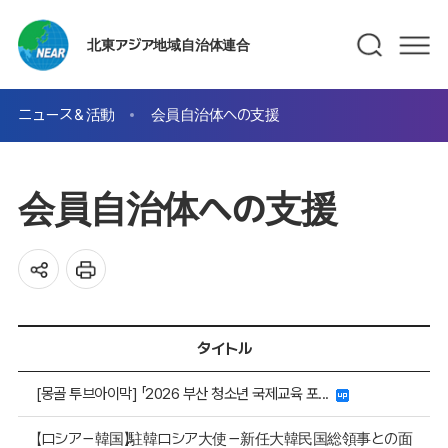
北東アジア地域自治体連合
ニュース＆活動
会員自治体への支援
会員自治体への支援
タイトル
[몽골 투브아이막] 「2026 부산 청소년 국제교육 포...
【ロシア－韓国】駐韓ロシア大使－新任大韓民国総領事との面