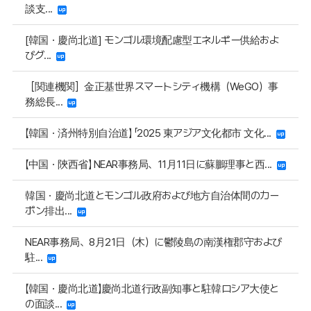
談支...
[韓国・慶尚北道] モンゴル環境配慮型エネルギー供給およ
びグ...
［関連機関］金正基世界スマートシティ機構（WeGO）事
務総長...
【韓国・済州特別自治道】 「2025 東アジア文化都市 文化...
【中国・陝西省】 NEAR事務局、11月11日に蘇鵬理事と西...
韓国・慶尚北道とモンゴル政府および地方自治体間のカー
ボン排出...
NEAR事務局、8月21日（木）に鬱陵島の南漢権郡守および
駐...
【韓国・慶尚北道】慶尚北道行政副知事と駐韓ロシア大使と
の面談...