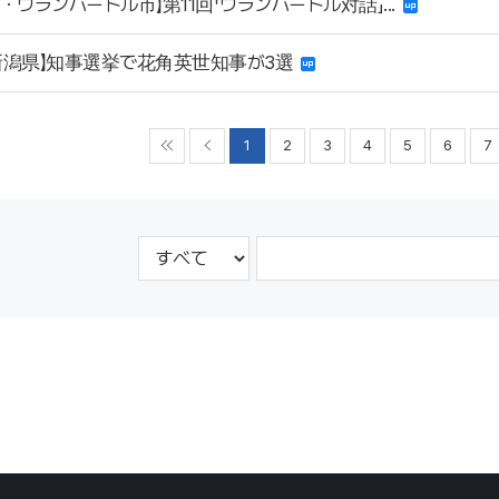
・ウランバートル市】第11回「ウランバートル対話」...
新潟県】知事選挙で花角英世知事が3選
1
2
3
4
5
6
7