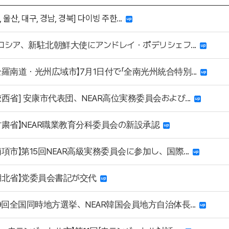
 울산, 대구, 경남, 경북] 다이빙 주한...
] ロシア、新駐北朝鮮大使にアンドレイ・ポデリシェフ...
全羅南道・光州広域市】7月1日付で「全南光州統合特別...
西省] 安康市代表団、NEAR高位実務委員会および...
甘粛省】NEAR職業教育分科委員会の新設承認
項市】第15回NEAR高級実務委員会に参加し、国際...
湖北省】党委員会書記が交代
第9回全国同時地方選挙、NEAR韓国会員地方自治体長...