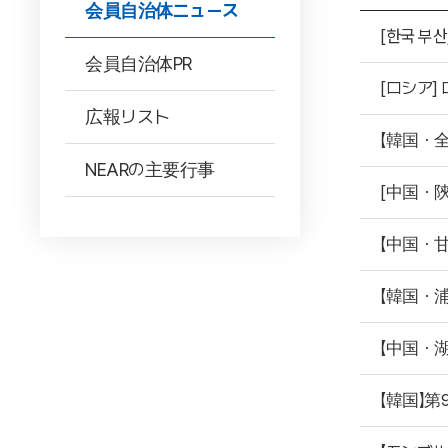
会員自治体ニュース
[한국 부산,
会員自治体PR
[ロシア
広報リスト
【韓国・
NEARの主要行事
[中国・陝
【中国・
【韓国・浦
【中国・
【韓国】