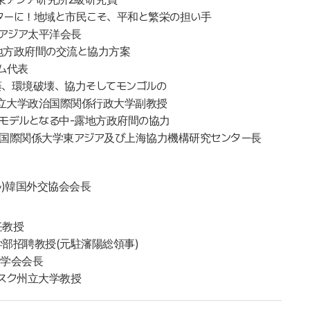
ンターに！地域と市民こそ、平和と繁栄の担い手
)アジア太平洋会長
伴う地方政府間の交流と協力方案
ラム代表
の葛藤、環境破壊、協力そしてモンゴルの
国立大学政治国際関係行政大学副教授
ヤーモデルとなる中‐露地方政府間の協力
国立国際関係大学東アジア及び上海協力機構研究センター長
ル)韓国外交協会会長
任教授
際学部招聘教授(元駐瀋陽総領事)
ア学会会長
トムスク州立大学教授