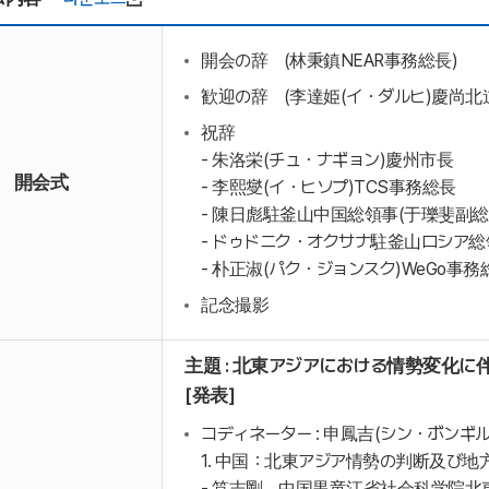
開会の辞 (林秉鎮NEAR事務総長)
歓迎の辞 (李達姫(イ・ダルヒ)慶尚北
祝辞
- 朱洛栄(チュ・ナギョン)慶州市長
開会式
- 李熙燮(イ・ヒソプ)TCS事務総長
- 陳日彪駐釜山中国総領事(于瓅斐副総
- ドゥドニク・オクサナ駐釜山ロシア総
- 朴正淑(パク・ジョンスク)WeGo事務
記念撮影
主題 : 北東アジアにおける情勢変化
[発表]
コディネーター : 申鳳吉(シン・ボンギ
1. 中国：北東アジア情勢の判断及び
- 笪志剛、中国黒竜江省社会科学院北