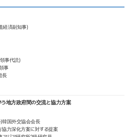
道経済副知事)
領事代読)
領事
総長
に伴う地方政府間の交流と協力方案
ル)韓国外交協会会長
地方協力深化方案に対する提案
東アジア研究所2級研究員