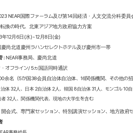
023 NEAR国際ファーラム及び第14回経済・人文交流分科委員
転換の時代、北東アジア地方政府協力方案
3年12月6日(水)~12月8日(金)
慶尚北道慶州ラハンセレクトホテル及び慶州市一帯
 :
NEAR事務局、慶尚北道
・オフライン/ 5ヵ国語同時通訳
00余名（5か国38会員自治体自治体、16関係機関、その他の
自治体 32人、日本 2自治体 2人、韓国 8自治体 31人、モンゴル 10自
者 32人、関係機関代表、現地の大学生を含む
開会式、専門家セッション、特別講演セッション、地方政府
者
EAR事務総長