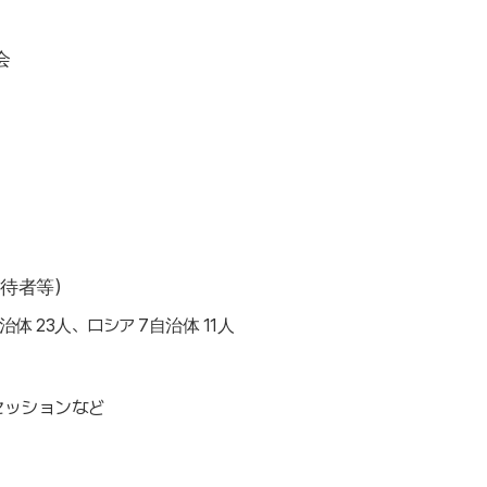
会
招待者等）
治体 23人、ロシア 7自治体 11人
セッションなど