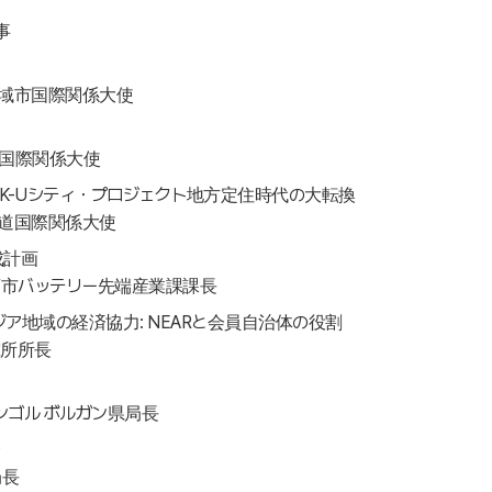
事
広域市国際関係大使
道国際関係大使
-K-Uシティ・プロジェクト地方定住時代の大転換
北道国際関係大使
成計画
項市バッテリー先端産業課課長
ジア地域の経済協力: NEARと会員自治体の役割
究所所長
ンゴル ボルガン県局長
局長