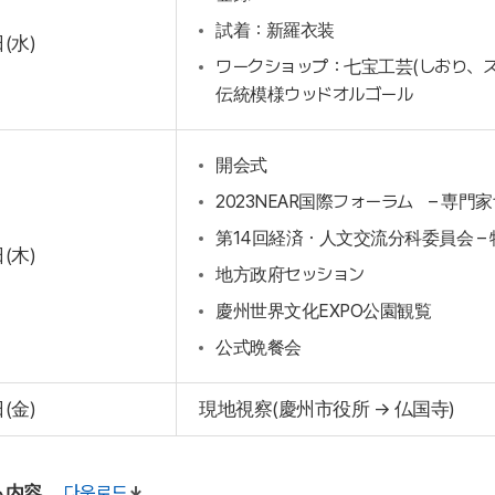
試着：新羅衣装
日(水)
ワークショップ：七宝工芸(しおり、ス
伝統模様ウッドオルゴール
開会式
2023NEAR国際フォーラム – 専門
第14回経済・人文交流分科委員会 –
日(木)
地方政府セッション
慶州世界文化EXPO公園観覧
公式晩餐会
日(金)
現地視察(慶州市役所 → 仏国寺)
ム内容
다운로드