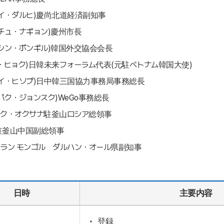
イ・ダルヒ)慶尚北道経済副知事
チュ・ナギョン)慶州市長
シン・ボンギル)韓国外交協会会長
・ヒョク)日韓未来フォーラム代表(元駐ベトナム韓国大使)
イ・ヒソプ)日中韓三国協力事務局事務総長
パク・ジョンスク)WeGo事務総長
ニク・オクサナ駐釜山ロシア総領事
駐釜山中国副総領事
ラン モンゴル ダルハン・オール県副知事
日時
主要内容
登録