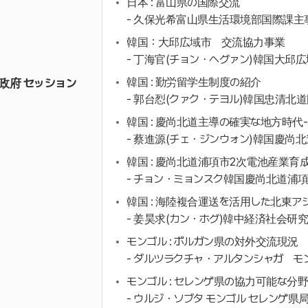
日本 : 富山県の国際交流
- 久保光希富山県生活環境部国際課主
韓国：大邱広域市 交流協力事業
- 丁海官(チョン・ヘグァン)韓国大邱
韓国 : 勤労留学生制度の紹介
政府 セッション
- 郭台㤠(クァク・テヨル)韓国忠清北
韓国 : 慶尚北道主導の確実な地方時代
- 蔡進源(チェ・ジンウォン)韓国慶尚
韓国 : 慶尚北道浦項市2次電池産業育
- チョン・ミョンスク韓国慶尚北道浦
韓国 : 海陸複合運送を活用した北東ア
- 姜昊求(カン・ホグ)韓中経済社会研
モンゴル : ボルガン県の対外交流現況
- ダルツラクチャ・アルタンシャガ モ
モンゴル : セレンゲ県の協力可能な分野
- ウルジ・ソブタ モンゴル セレンゲ県