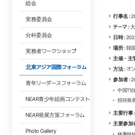
総会
行事名 :
2
実務委員会
テーマ :
大
分科委員会
日時 :
202
場所 :
韓国
実務者ワークショップ
主催・主管
北東アジア国際フォーラム
方法 :
オン
参加者 :
2
青年リーダースフォーラム
中国11
NEAR青少年絵画コンテスト
招待発表
主要行事 :
NEAR発展方策フォーラム
主要参加
Photo Gallery
林秉鎮N