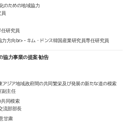
化のための地域協力
究員
専任研究員
協力方向br> - キム・ドンス韓国産業研究員専任研究員
の協力事業の提案·勧告
東アジア地域政府間の共同繁栄及び発展の新たな道の模索
室副主任
の共同模索
交流部部長
如意甘粛