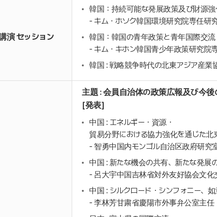
韓国：持続可能な発展政策及び財源強
- キム・ホソク韓国環境研究院専任研
講演 セッション
韓国：韓国の青年政策と青年国際交流
- キム・キホン韓国青少年政策研究院
韓国 : 戦略競争時代の北東アジア産業
主題 : 会員自治体の政策広報及び今後
[発表]
中国 : エネルギー・資源・
貿易分野における協力強化を通じた北
- 智勇中国内モンゴル自治区政府研究
中国 : 新たな機会の共有、新たな発展
- 呂大宇中国吉林省対外友好協会文化
中国 : シルクロード・シンフォニー、
- 李林芳甘粛省慶陽市外事弁公室主任