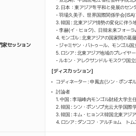
2. 日本：東アジアを平和と発展のセ
- 羽場久美子、世界国際関係学会(ISA
3. 韓国 : 北東アジア情勢の変化に
- 李赫(イ・ヒョク)、日韓未来フォー
4. モンゴル : 北東アジアの国家間
門家セッション
- ジャミヤン・バトゥール、モンゴル
5. ロシア : 北東アジア地域のプレイ
- ルキン・アレクサンドル モスクワ
[ディスカッション]
コディネーター : 申鳳吉(シン・ボンギ
討論者
1. 中国 : 李瑞峰内モンゴル財経大学主
2. 韓国 : シン・ボンソプ光云大学国
3. 韓国 : キム・ヒョンス韓国北東アジ
4. ロシア : ダンコフ・アルチョム 