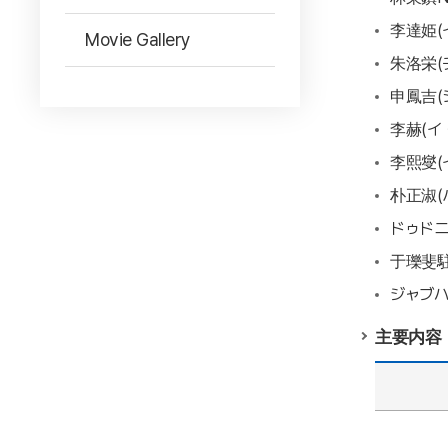
李達姫(
Movie Gallery
朱洛栄(
申鳳吉(
李赫(イ
李熙燮(
朴正淑(
ドゥド
于瓅斐
ジャブハ
主要内容