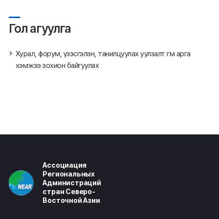
Гол агуулга
Хурал, форум, үзэсгэлэн, танилцуулах уулзалт гм арга
хэмжээ зохион байгуулах
Ассоциация
Региональных
Администраций
стран Северо-
Восточной Азии