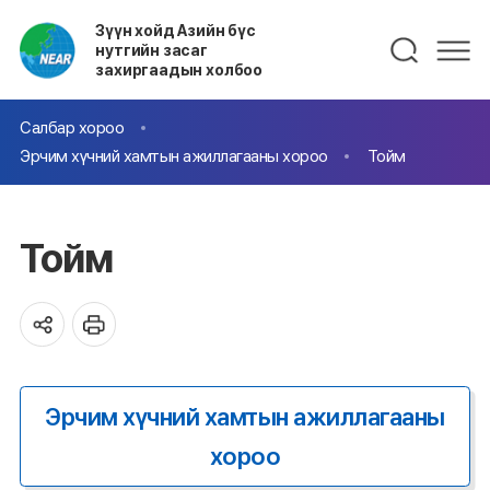
Зүүн хойд Азийн бүс
нутгийн засаг
захиргаадын холбоо
Салбар хороо
Эрчим хүчний хамтын ажиллагааны хороо
Тойм
Тойм
Эрчим хүчний хамтын ажиллагааны
хороо