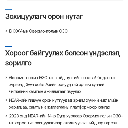
Зохицуулагч орон нутаг
БНХАУ-ын Өвөрмонголын ӨЗО
Хороог байгуулах болсон үндэслэл,
зорилго
Өвөрмонголын ӨЗО-ын хойд нутгийн нээлтэй бодлогын
хүрээнд Зүүн хойд Азийн орнуудтай эрчим хүчний
чиглэлийн хамтын ажиллагааг явуулах
NEAR-ийн гишүүн орон нутгуудад эрчим хүчний чиглэлийн
харилцаа, хамтын ажиллагааны платформоор хангах
2023 онд NEAR-ийн 14-р Бүгд хурлаар Өвөрмонголын ӨЗО-
ыг хорооны зохицуулагчаар ажиллуулах шийдвэр гарсан.