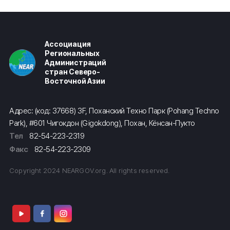
Ассоциация
Региональных
Администраций
стран Северо-
Восточной Азии
Адрес: (код: 37668) 3F, Поханский Техно Парк (Pohang Techno
Park), #601 Чигокдон (Gigokdong), Похан, Кёнсан-Пукто
Тел
82-54-223-2319
Факс
82-54-223-2309
Copyright 2024 NEARGOV.org. All rights reserved.