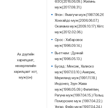
ӨЗО(2016.06.09.) Жилинь
муж(2017.08.31.)
Япон : Ямагүчи муж(1987.06.26.)
Хоккайдо муж(2006.06.07.)
Окаяама муж(2009.10.17) Хёго
муж(2012.02.06.)
Орос : Хабаровск
муж(1996.09.14.)
Вьетнам : Дуннай
Ах дүүгийн
муж(1996.05.13.)
харилцаат,
нөхөрлөлийн
Бусад : Мексик, Халиско
харилцаат хот,
муж(1997.03.10.) Америк,
муж(он)
Мэриланд муж(1991.11.18.)
Индонез, Зүүн Жава
муж(1996.05.09.) Филиппин,
Рагүна муж(1997.04.15.) Польш,
Поморские муж (1997.04.22.)
Унгар, Фейр муж(1997.04.24.)