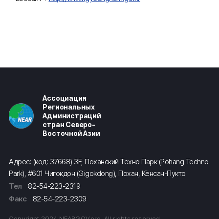
Ассоциация
Региональных
Администраций
стран Северо-
Восточной Азии
Адрес: (код: 37668) 3F, Поханский Техно Парк (Pohang Techno
Park), #601 Чигокдон (Gigokdong), Похан, Кёнсан-Пукто
Тел
82-54-223-2319
Факс
82-54-223-2309
Copyright 2024 NEARGOV.org. All rights reserved.