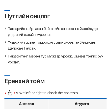
Нутгийн онцлог
Тэнгэрийн хайрласан байгалийн өв хөрөнгө Халлёсудо
үндэсний далайн хүрээлэн
Үндэсний гурван томоохон уулын хүрээлэн Жирисан,
Дөгюсан, Гаясан.
Накдонгганг мөрөн тус мужаар урсаж, Өмнөд тэнгис рүү
урсдаг.
Ерөнхий тойм
Move left or right to check the contents.
Ангилал
Агуулга