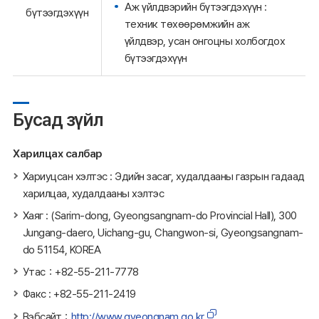
Аж үйлдвэрийн бүтээгдэхүүн :
бүтээгдэхүүн
техник төхөөрөмжийн аж
үйлдвэр, усан онгоцны холбогдох
бүтээгдэхүүн
Бусад зүйл
Харилцах салбар
Хариуцсан хэлтэс : Эдийн засаг, худалдааны газрын гадаад
харилцаа, худалдааны хэлтэс
Хаяг : (Sarim-dong, Gyeongsangnam-do Provincial Hall), 300
Jungang-daero, Uichang-gu, Changwon-si, Gyeongsangnam-
do 51154, KOREA
Утас：+82-55-211-7778
Факс : +82-55-211-2419
Вэбсайт：
http://www.gyeongnam.go.kr