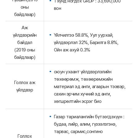
1 хүнд ногдох GRDP : 33,690,000
оны
вон
байдлаар)
Аж
Үйлчилгээ 58.8%, Уул уурхай,
үйлдвэрийн
үйлдвэрлэл 32%, Барилга 8.8%,
байдал
Ойн аж ахуй 0.3%
(2019 оны
байдлаар)
оюун ухаант үйлдвэрлэлийн
төхөөрөмж, төхөөрөмжийн
Голлох аж
материал эд анги, агаарын тээвэр,
үйлдвэр
сахин эрчим хүчний эд анги,
хөгшрөлтийн эсрэг био
Газар тариалангийн бүтээгдэхүүн :
будаа, лийр, алим, гүзээлзгэнэ,
тарвас, сармис,сонгино
Голлох