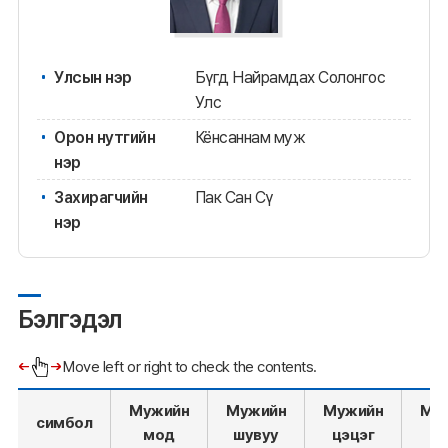
Улсын нэр
Бүгд Найрамдах Солонгос
Улс
Орон нутгийн
Кёнсаннам муж
нэр
Захирагчийн
Пак Сан Сү
нэр
Бэлгэдэл
Move left or right to check the contents.
Мужийн
Мужийн
Мужийн
Му
симбол
мод
шувуу
цэцэг
за