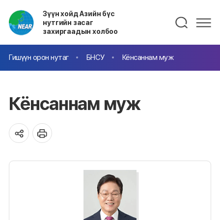
Зүүн хойд Азийн бүс
нутгийн засаг
захиргаадын холбоо
Гишүүн орон нутаг
БНСУ
Кёнсаннам муж
Кёнсаннам муж