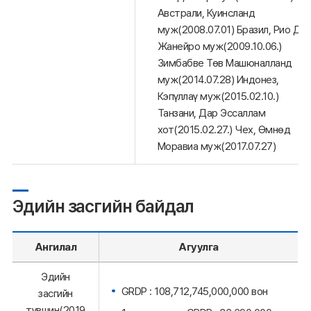
Австрали, Куинсланд
муж(2008.07.01) Бразил, Рио Дэ
Жанейро муж(2009.10.06.)
Зимбабве Төв Машюналланд
муж(2014.07.28) Индонез,
Кэпүллаү муж(2015.02.10.)
Танзани, Дар Эссаллам
хот(2015.02.27.) Чех, Өмнөд
Моравиа муж(2017.07.27)
Эдийн засгийн байдал
Ангилал
Агуулга
Эдийн
GRDP : 108,712,745,000,000 вон
засгийн
түвшин(2019