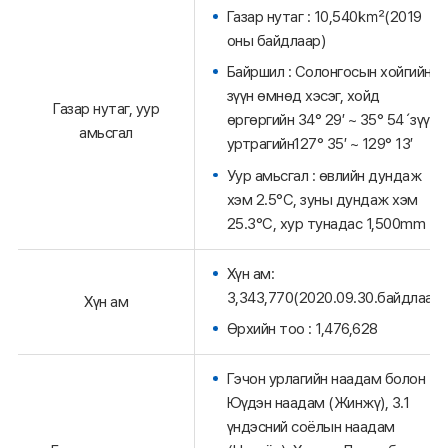
Газар нутаг : 10,540㎢(2019
оны байдлаар)
Байршил : Солонгосын хойгийн
зүүн өмнөд хэсэг, хойд
Газар нутаг, уур
өргөргийн 34° 29′ ~ 35° 54´зүүн
амьсгал
уртрагийн127° 35′ ~ 129° 13′
Уур амьсгал : өвлийн дундаж
хэм 2.5°C, зуны дундаж хэм
25.3°C, хур тунадас 1,500mm
Хүн ам:
3,343,770(2020.09.30.байдлаар)
Хүн ам
Өрхийн тоо : 1,476,628
Гэчон урлагийн наадам болон
Юүдэн наадам (Жинжү), 3.1
үндэсний соёлын наадам