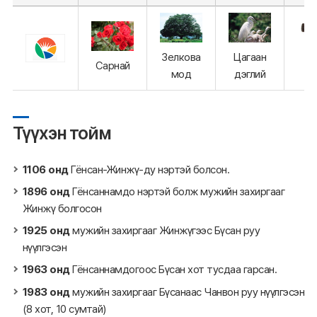
Зелкова
Цагаан
Р
Сарнай
мод
дэглий
за
Түүхэн тойм
1106 онд
Гёнсан-Жинжү-ду нэртэй болсон.
1896 онд
Гёнсаннамдо нэртэй болж мужийн захиргааг
Жинжү болгосон
1925 онд
мужийн захиргааг Жинжүгээс Бүсан руу
нүүлгэсэн
1963 онд
Гёнсаннамдогоос Бүсан хот тусдаа гарсан.
1983 онд
мужийн захиргааг Бүсанаас Чанвон руу нүүлгэсэн
(8 хот, 10 сумтай)