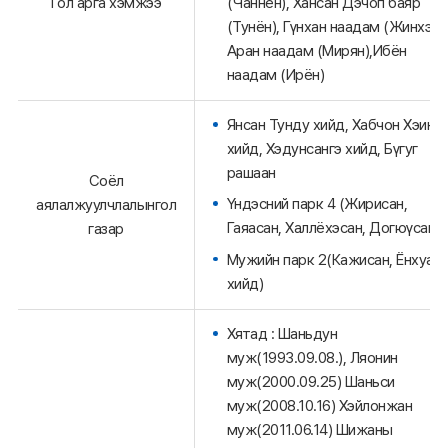
Гол арга хэмжээ
(Чаннён), Хансан Дэчоп баяр
(Тунён), Гүнхан наадам (Жинхэ),
Аран наадам (Мирян),Ибён
наадам (Ирён)
Янсан Тунду хийд, Хабчон Хэин
хийд, Хэдунсангэ хийд, Бүгуг
рашаан
Соёл
Үндэсний парк 4 (Жирисан,
аялалжуулчлалынгол
Гаяасан, Халлёхэсан, Догюүсан)
газар
Мужийн парк 2(Кажисан, Ёнхуа
хийд)
Хятад : Шаньдун
муж(1993.09.08.), Ляонин
муж(2000.09.25) Шаньси
муж(2008.10.16) Хэйлонжан
муж(2011.06.14) Шижаны