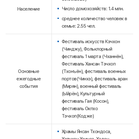
Число домохозяйств: 1.4 млн.
Население
среднее количество человек в
семье: 2.55 чел.
Фестиваль искусств Кэчхон
(Чинджу), Фольклорный
фестиваль 1 марта (Чханнён),
Фестиваль Хансан Тэчхоп
Основные
(Тхонъён), фестиваль военных
ежегодные
портов(Чинхэ), фестиваль аран
события
(Мирян), военный фестиваль
(Ыйрён), Культурный
фестиваль Гая (Косон),
фестиваль Окпхо
Тэчхоп(Кодже)
Храмы Янсан Тхондоса,
Хапчхон Хэинса, Хадон