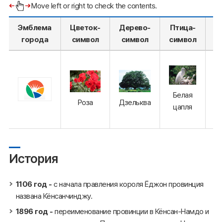
Move left or right to check the contents.
Эмблема
Цветок-
Дерево-
Птица-
города
символ
символ
символ
М
Белая
Роза
Дзельква
цапля
История
1106 год -
с начала правления короля Ёджон провинция
названа Кёнсанчинджу.
1896 год -
переименование провинции в Кёнсан-Намдо и