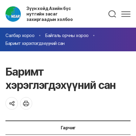
Зүүн хойд Азийн бүс
нутгийн засаг
захиргаадын холбоо
Салбар хороо
Байгаль орчны хороо
Баримт хэрэглэгдэхүүний сан
Баримт
хэрэглэгдэхүүний сан
Гарчиг