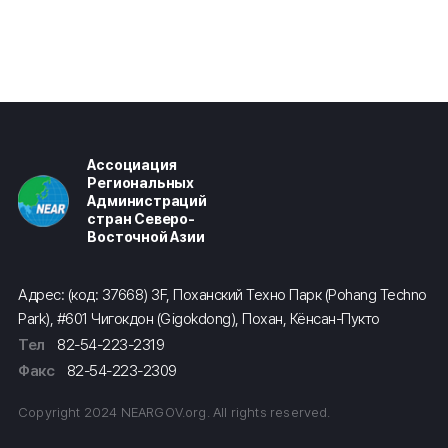
Ассоциация
Региональных
Администраций
стран Северо-
Восточной Азии
Адрес: (код: 37668) 3F, Поханский Техно Парк (Pohang Techno
Park), #601 Чигокдон (Gigokdong), Похан, Кёнсан-Пукто
Тел
82-54-223-2319
Факс
82-54-223-2309
Copyright 2024 NEARGOV.org. All rights reserved.