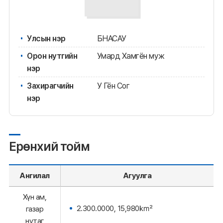
Улсын нэр
БНАСАУ
Орон нутгийн
Умард Хамгён муж
нэр
Захирагчийн
У Гён Сог
нэр
Ерөнхий тойм
Ангилал
Агуулга
Хүн ам,
2.300.0000, 15,980㎢
газар
нутаг