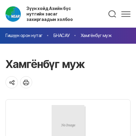
Зүүн хойд Азийн бүс
нутгийн засаг
захиргаадын холбоо
Гишүүн орон нутаг
БНАСАУ
Хамгёнбүг муж
Хамгёнбүг муж