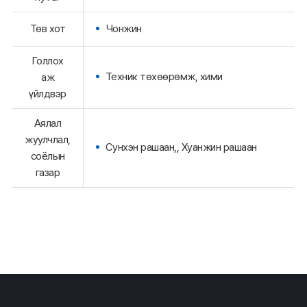
Төв хот
Чонжин
Голлох
Техник төхөөрөмж, хими
аж
үйлдвэр
Аялал
жуулчлал,
Сунхэн рашаан,, Хуанжин рашаан
соёлын
газар