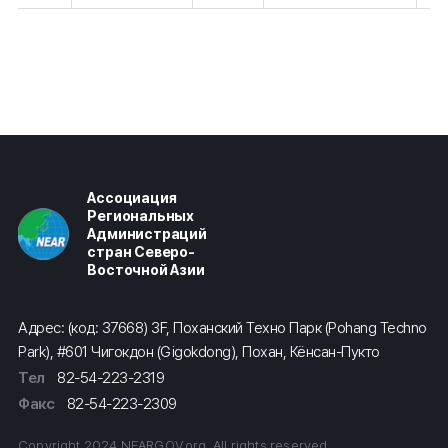
Ассоциация
Региональных
Администраций
стран Северо-
Восточной Азии
Адрес: (код: 37668) 3F, Поханский Техно Парк (Pohang Techno
Park), #601 Чигокдон (Gigokdong), Похан, Кёнсан-Пукто
Тел
82-54-223-2319
Факс
82-54-223-2309
Copyright 2024 NEARGOV.org. All rights reserved.