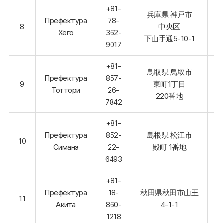
+81-
兵庫県 神戸市
Префектура
78-
8
中央区
Хёго
362-
下山手通5-10-1
9017
+81-
鳥取県 鳥取市
Префектура
857-
9
東町1丁目
Тоттори
26-
220番地
7842
+81-
Префектура
852-
島根県 松江市
10
Симанэ
22-
殿町 1番地
6493
+81-
Префектура
18-
秋田県秋田市山王
11
Акита
860-
4-1-1
1218