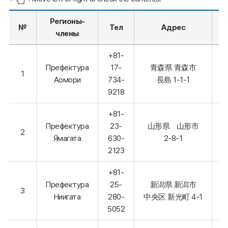
Регионы-
Д
№
Тел
Адрес
члены
с
+81-
Префектура
17-
青森県 青森市
1
Аомори
734-
長島 1-1-1
9218
+81-
Префектура
23-
山形県 山形市
2
Ямагата
630-
2-8-1
2123
+81-
Префектура
25-
新潟県 新潟市
3
Ниигата
280-
中央区 新光町 4-1
5052