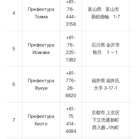
+81-
Префектура
76-
富山県 富山市
4
Тояма
444-
新総曲輪 1-7
3158
+81-
Префектура
76-
石川県 金沢市
5
Исикава
225-
鞍月 １－１
1382
+81-
Префектура
776-
福井県 福井氏
6
Фукуи
28-
大手 3-17-1
8820
+81-
京都市 上京区
Префектура
75
7
下立売通新町
Киото
414-
西入藪ノ內町
4684