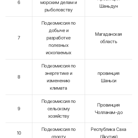
6
морским делам и
Шаньдун
рыболовству
Подкомиссия по
добыче и
Магаданская
7
разработке
область
полезных
ископаемых
Подкомиссия по
энергетике и
провинция
8
изменению
Шаньси
климата
Подкомиссия по
Провинция
9
сельскому
Чолланам-до
хозяйству
Подкомиссия по
Республика Саха
10
спорту
(Якутия)