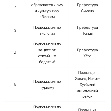
образовательному
Префектура
2
и культурному
Симанэ
обменам
Подкомиссия по
Префектура
3
экологии
Тояма
Подкомиссия по
защите от
Префектура
4
стихийных
Хёго
бедствий
Провинция
Хэнань, Нинся-
Подкомиссия по
5
Хуэйский
туризму
автономный
район
Подкомиссия по
Провинция